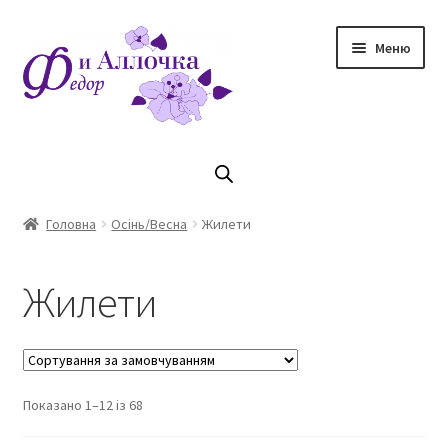
Перейти
Перейти
Меню
до
до
навігації
контенту
Головна
Коллекцiя Осінь/ Зима 2023/2024
Головна
Осінь/Весна
Жилети
Магазин
Жилети
Кошик
Оплата та доставка
Показано 1–12 із 68
Контакти