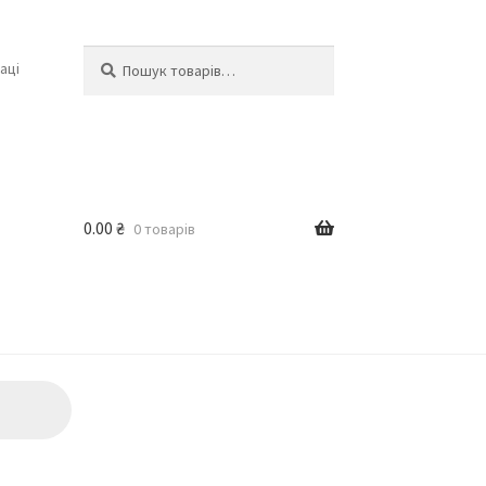
Шукати:
Шукати
аці
0.00
₴
0 товарів