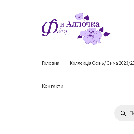
Перейти
Перейти
до
до
навігації
контенту
Головна
Коллекцiя Осінь/ Зима 2023/2
Контакти
Пошук
товарів