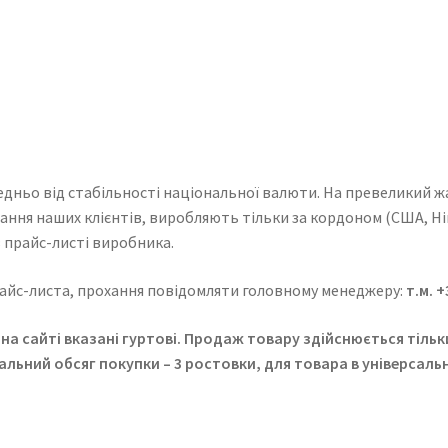
ньо від стабільності національної валюти. На превеликий жал
ання наших клієнтів, виробляють тільки за кордоном (США, Ні
 прайс-листі виробника.
прайс-листа, прохання повідомляти головному менеджеру:
т.м. +
на сайті вказані гуртові. Продаж товару здійснюється тільки
льний обсяг покупки – 3 ростовки, для товара в універсальн