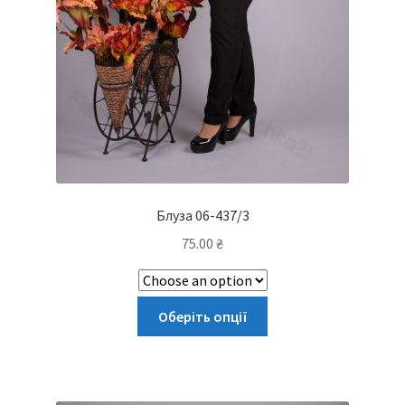
Блуза 06-437/3
75.00
₴
Цей
Оберіть опції
товар
має
кілька
варіантів.