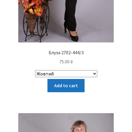
Блуза 2702-444/3
75.00
₴
Цей
Add to cart
товар
має
кілька
варіантів.
Параметри
можна