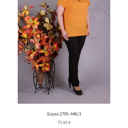
товару
Блуза 2705-446/3
75.00
₴