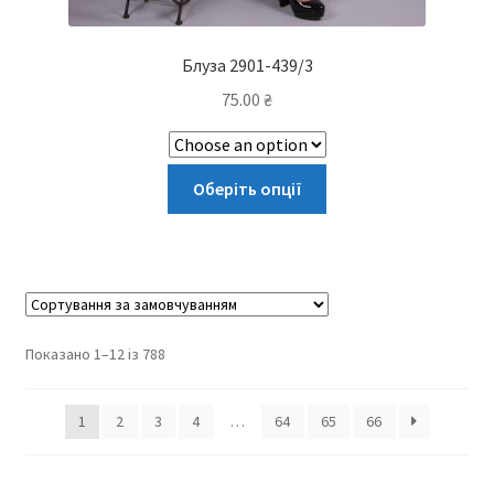
Блуза 2901-439/3
75.00
₴
Цей
Оберіть опції
товар
має
кілька
варіантів.
Параметри
можна
Показано 1–12 із 788
вибрати
на
1
2
3
4
…
64
65
66
сторінці
товару