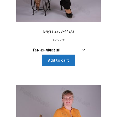
Блуза 2703-442/3
75.00
₴
Цей
Add to cart
товар
має
кілька
варіантів.
Параметри
можна
вибрати
на
сторінці