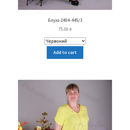
Блуза 2404-445/3
75.00
₴
Цей
Add to cart
товар
має
кілька
варіантів.
Параметри
можна
вибрати
на
сторінці
товару