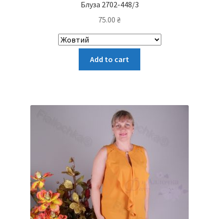
Блуза 2702-448/3
75.00
₴
Цей
Add to cart
товар
має
кілька
варіантів.
Параметри
можна
вибрати
на
сторінці
товару