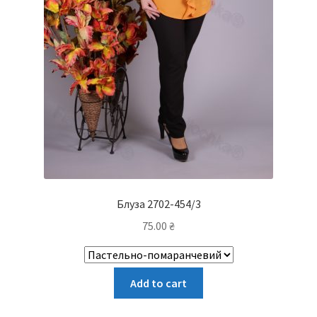
Блуза 2702-454/3
75.00
₴
Цей
Add to cart
товар
має