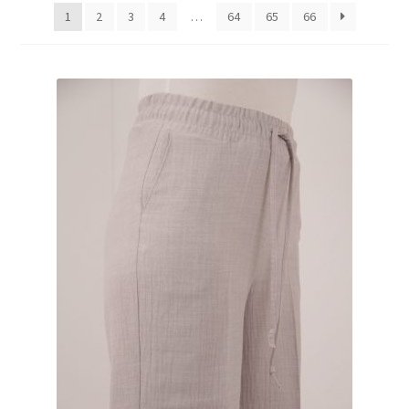
1
2
3
4
…
64
65
66