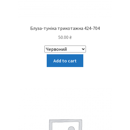
Блуза-туніка трикотажна 424-704
50.00
₴
Цей
Add to cart
товар
має
кілька
варіантів.
Параметри
можна
вибрати
на
сторінці
товару