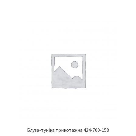
має
кілька
варіантів.
Параметри
можна
вибрати
на
сторінці
товару
Блуза-туніка трикотажна 424-700-158