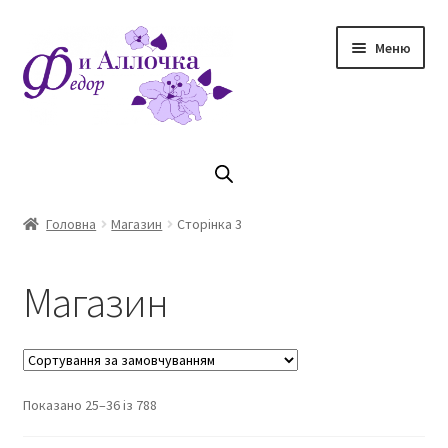
Перейти
Перейти
Меню
до
до
навігації
контенту
Головна
Коллекцiя Осінь/ Зима 2023/2024
Головна
Магазин
Сторінка 3
Магазин
Магазин
Кошик
Оплата та доставка
Показано 25–36 із 788
Контакти