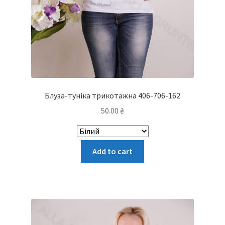
Блуза-туніка трикотажна 406-706-162
50.00
₴
Цей
Add to cart
товар
має
кілька
варіантів.
Параметри
можна