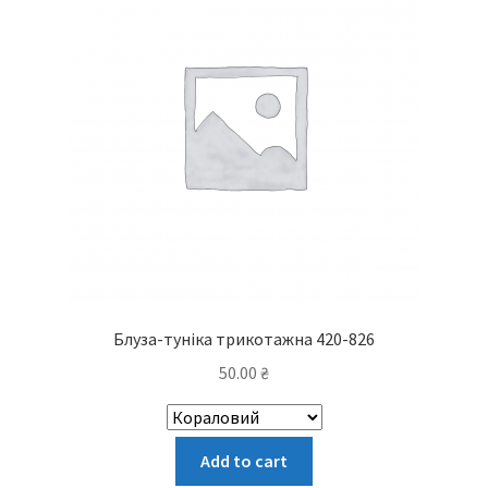
вибрати
на
сторінці
товару
Блуза-туніка трикотажна 420-826
50.00
₴
Цей
Add to cart
товар