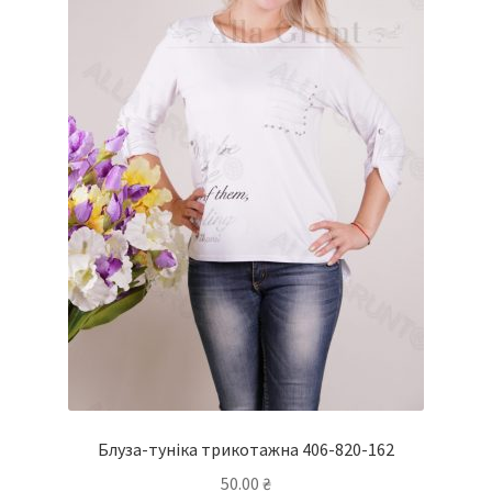
сторінці
товару
Блуза-туніка трикотажна 406-820-162
50.00
₴