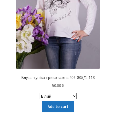
Блуза-туніка трикотажна 406-805/1-113
50.00
₴
Цей
Add to cart
товар