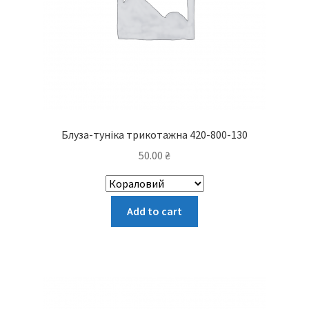
Блуза-туніка трикотажна 420-800-130
50.00
₴
Цей
Add to cart
товар
має
кілька
варіантів.
Параметри
можна