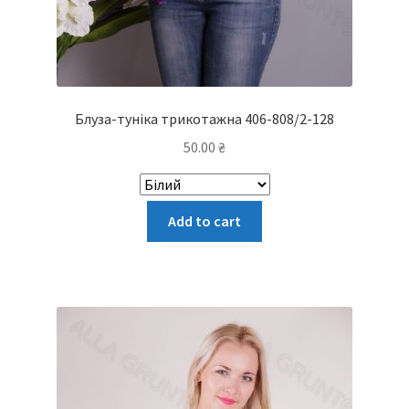
Блуза-туніка трикотажна 406-808/2-128
50.00
₴
Цей
Add to cart
товар
має
кілька
варіантів.
Параметри
можна
вибрати
на