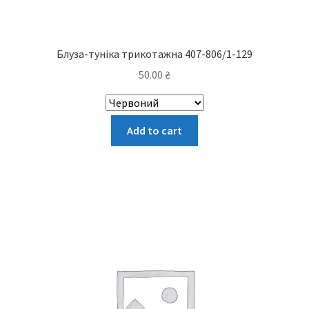
Блуза-туніка трикотажна 407-806/1-129
50.00
₴
Цей
Add to cart
товар
має
кілька
варіантів.
Параметри
можна
вибрати
на
сторінці
товару