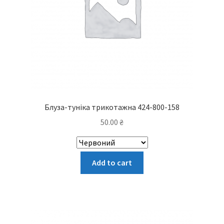
Блуза-туніка трикотажна 424-800-158
50.00
₴
Цей
Add to cart
товар
має
кілька
варіантів.
Параметри