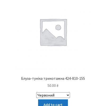
можна
вибрати
на
сторінці
товару
Блуза-туніка трикотажна 424-810-155
50.00
₴
Цей
Add to cart