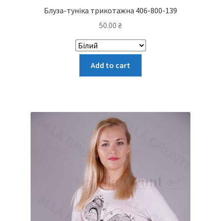
Блуза-туніка трикотажна 406-800-139
50.00
₴
Цей
Add to cart
товар
має
кілька
варіантів.
Параметри
можна
вибрати
на
сторінці
товару