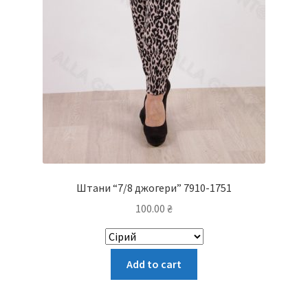
Штани “7/8 джогери” 7910-1751
100.00
₴
Цей
Add to cart
товар
має