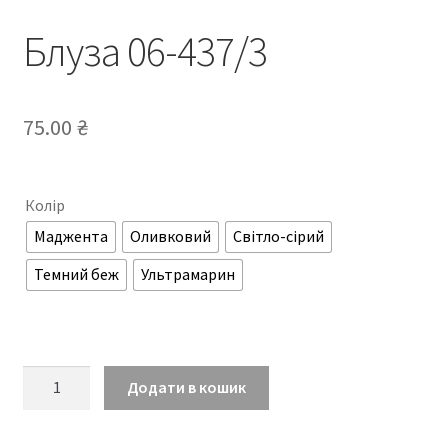
Блуза 06-437/3
75.00
₴
Колір
Маджента
Оливковий
Світло-сірий
Темний беж
Ультрамарин
Блуза
Додати в кошик
06-
437/3