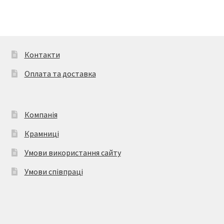
кілька
варіантів.
Параметри
можна
вибрати
Контакти
на
Оплата та доставка
сторінці
товару
Компанія
Крамниці
Умови використання сайту
Умови співпраці