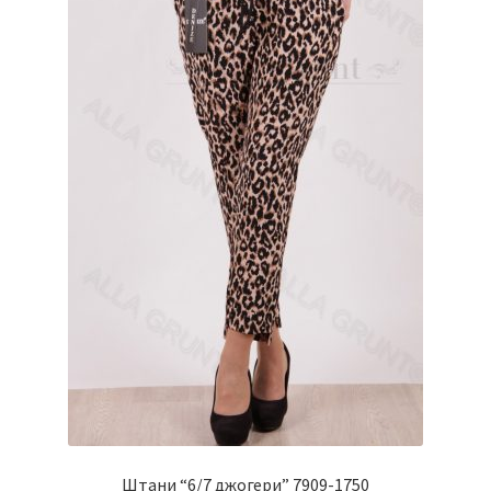
на
сторінці
товару
Штани “6/7 джогери” 7909-1750