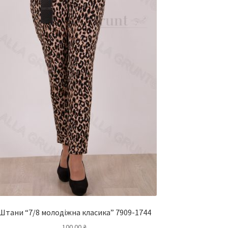
Штани “7/8 молодіжна класика” 7909-1744
100.00
₴