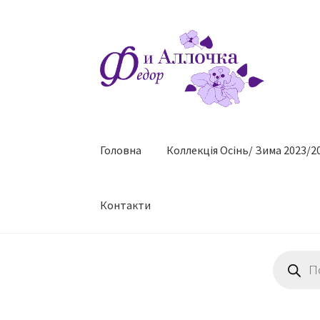
Перейти
Перейти
до
до
навігації
контенту
Головна
Коллекцiя Осінь/ Зима 2023/2
Контакти
Пошук
товарів