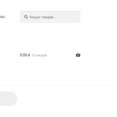
Шукати:
Шукати
аці
0.00
₴
0 товарів