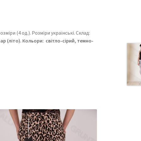
зміри (4 од.). Розміри українські. Cклад:
іар (літо)
. Кольори: світло-сірий, темно-