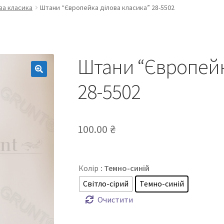
ва класика
Штани “Європейка ділова класика” 28-5502
Штани “Європейк
28-5502
100.00
₴
Колір
: Темно-синій
Світло-сірий
Темно-синій
Очистити