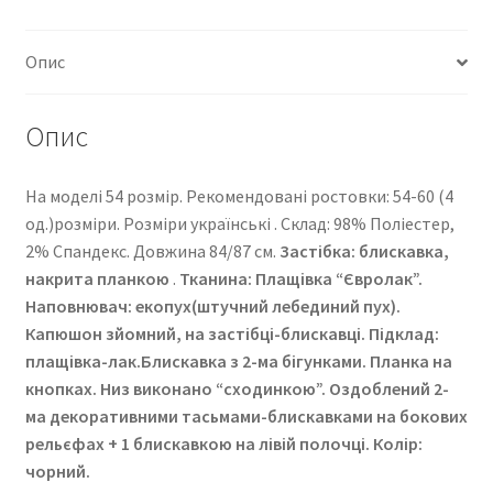
Опис
Опис
На моделі 54 розмір. Рекомендовані ростовки: 54-60 (4
од.)розміри. Розміри українські . Cклад: 98% Поліестер,
2% Спандекс. Довжина 84/87 см.
Застібка: блискавка,
накрита планкою
.
Тканина: Плащівка “Євролак”
.
Наповнювач: екопух(штучний лебединий пух).
Капюшон зйомний, на застібці-блискавці. Підклад:
плащівка-лак.Блискавка з 2-ма бігунками. Планка на
кнопках. Низ виконано “сходинкою”. Оздоблений 2-
ма декоративними тасьмами-блискавками на бокових
рельєфах + 1 блискавкою на лівій полочці. Колір:
чорний.