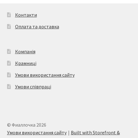
можна
вибрати
Контакти
на
Оплата та доставка
сторінці
товару
Компанія
Крамниці
Умови використання сайту
Умови співпраці
© Фиаллочка 2026
Умови використання сайту
Built with Storefront &