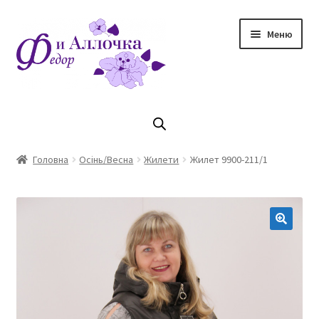
Перейти
Перейти
Меню
до
до
навігації
контенту
Головна
Коллекцiя Осінь/ Зима 2023/2024
Головна
Осінь/Весна
Жилети
Жилет 9900-211/1
Магазин
Кошик
Оплата та доставка
Контакти