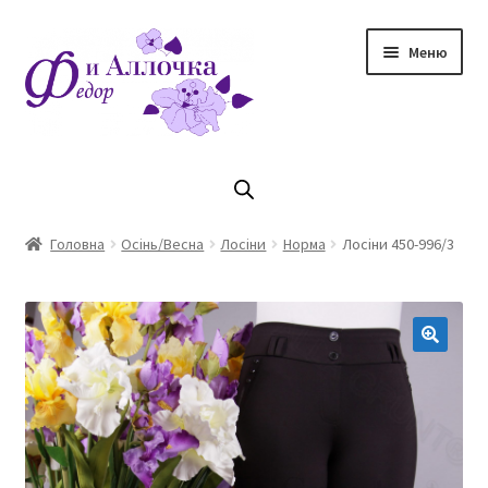
Перейти
Перейти
Меню
до
до
навігації
контенту
Головна
Коллекцiя Осінь/ Зима 2023/2024
Головна
Осінь/Весна
Лосіни
Норма
Лосіни 450-996/3
Магазин
Кошик
Оплата та доставка
Контакти