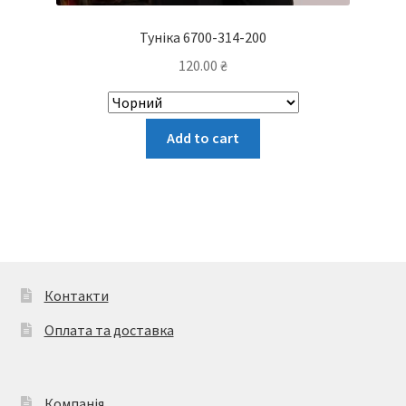
Туніка 6700-314-200
120.00
₴
Цей
Add to cart
товар
має
кілька
варіантів.
Параметри
можна
вибрати
Контакти
на
Оплата та доставка
сторінці
товару
Компанія