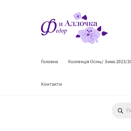
Перейти
Перейти
до
до
навігації
контенту
Головна
Коллекцiя Осінь/ Зима 2023/2
Контакти
Пошук
товарів