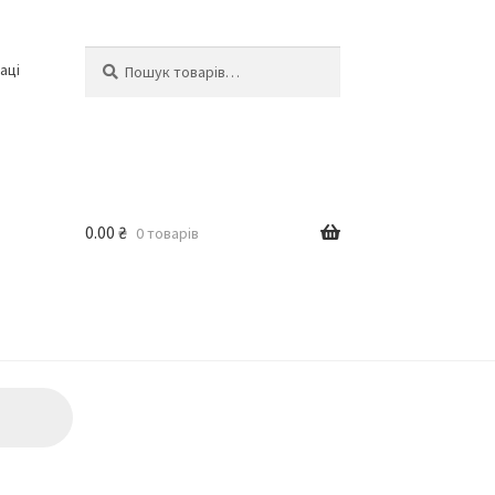
Шукати:
Шукати
аці
0.00
₴
0 товарів