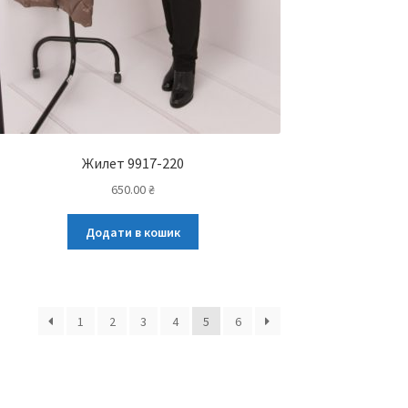
Жилет 9917-220
650.00
₴
Додати в кошик
1
2
3
4
5
6