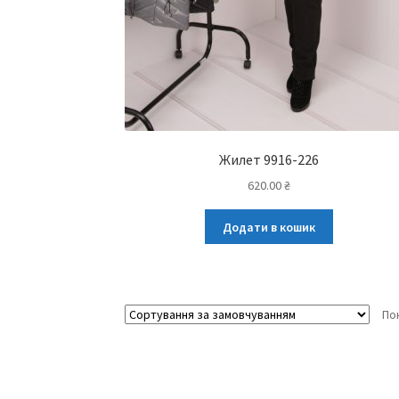
Жилет 9916-226
620.00
₴
Додати в кошик
По