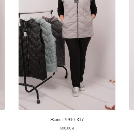
Жилет 9910-317
600.00
₴