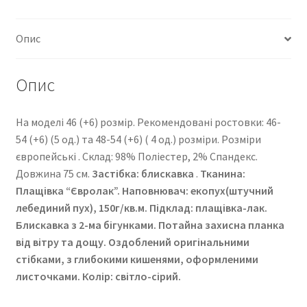
Опис
Опис
На моделі 46 (+6) розмір. Рекомендовані ростовки: 46-
54 (+6) (5 од.) та 48-54 (+6) ( 4 од.) розміри. Розміри
європейські . Cклад: 98% Поліестер, 2% Спандекс.
Довжина 75 см.
Застібка: блискавка
.
Тканина:
Плащівка “Євролак”
. Наповнювач: екопух(штучний
лебединий пух), 150г/кв.м. Підклад: плащівка-лак.
Блискавка з 2-ма бігунками. Потайна захисна планка
від вітру та дощу. Оздоблений оригінальними
стібками, з глибокими кишенями, оформленими
листочками. Колір: світло-сірий.