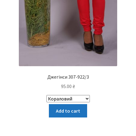
Джегінси 307-922/3
95.00
₴
Цей
Add to cart
товар
має
кілька