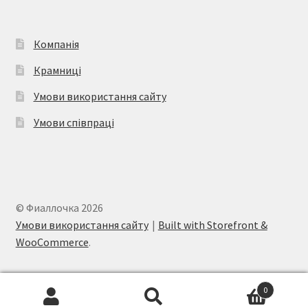
Компанія
Крамниці
Умови використання сайту
Умови співпраці
© Фиаллочка 2026
Умови використання сайту
Built with Storefront &
WooCommerce
.
0
Шукати:
Шукати