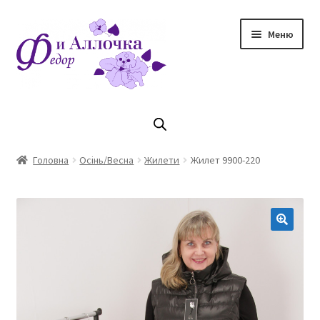
Перейти
Перейти
Меню
до
до
навігації
контенту
Головна
Коллекцiя Осінь/ Зима 2023/2024
Головна
Осінь/Весна
Жилети
Жилет 9900-220
Магазин
Кошик
Оплата та доставка
Контакти