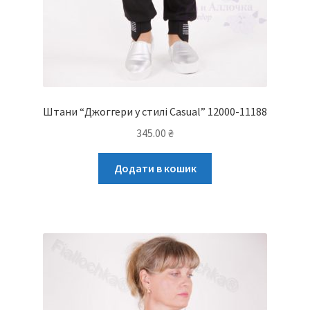
Штани “Джоггери у стилі Casual” 12000-11188
345.00
₴
Додати в кошик