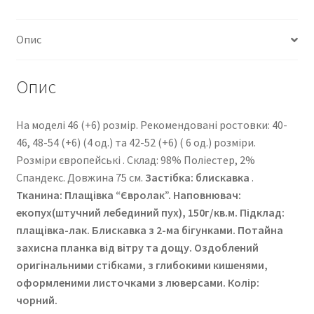
Опис
Опис
На моделі 46 (+6) розмір. Рекомендовані ростовки: 40-
46, 48-54 (+6) (4 од.) та 42-52 (+6) ( 6 од.) розміри.
Розміри європейські . Cклад: 98% Поліестер, 2%
Спандекс. Довжина 75 см.
Застібка: блискавка
.
Тканина: Плащівка “Євролак”
. Наповнювач:
екопух(штучний лебединий пух), 150г/кв.м. Підклад:
плащівка-лак. Блискавка з 2-ма бігунками. Потайна
захисна планка від вітру та дощу. Оздоблений
оригінальними стібками, з глибокими кишенями,
оформленими листочками з люверсами. Колір:
чорний.