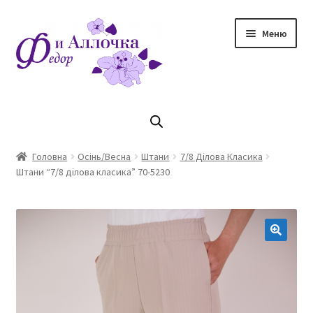
Перейти
Перейти
Меню
до
до
навігації
контенту
Головна
Коллекцiя Осінь/ Зима 2023/2024
Головна
Осінь/Весна
Штани
7/8 Ділова Класика
Штани “7/8 ділова класика” 70-5230
Магазин
Кошик
Оплата та доставка
Контакти