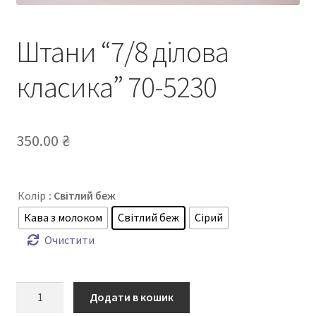
Штани “7/8 ділова
класика” 70-5230
350.00
₴
Колір
: Світлий беж
Кава з молоком
Світлий беж
Сірий
Очистити
Штани
Додати в кошик
“7/8