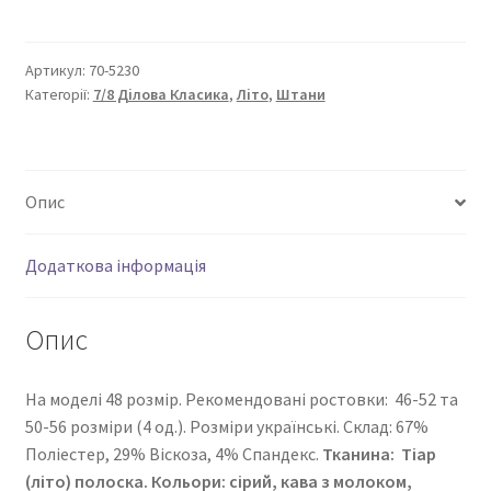
ділова
класика”
70-
Артикул:
70-5230
Категорії:
7/8 Ділова Класика
,
Літо
,
Штани
5230
кількість
Опис
Додаткова інформація
Опис
На моделі 48 розмір. Рекомендовані ростовки: 46-52 та
50-56 розміри (4 од.). Розміри українські. Cклад: 67%
Поліестер, 29% Віскоза, 4% Спандекс.
Тканина:
Тіар
(літо) полоска
. Кольори: сірий, кава з молоком,