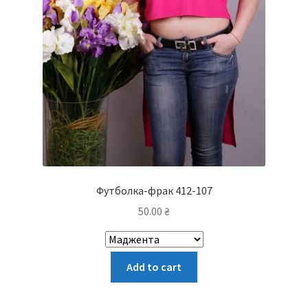
Футболка-фрак 412-107
50.00
₴
Цей
Add to cart
товар
має