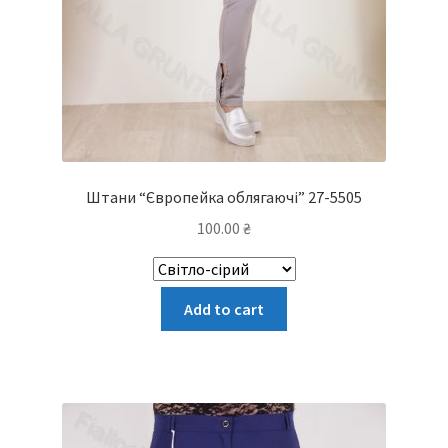
Штани “Європейка облягаючі” 27-5505
100.00
₴
Цей
Add to cart
товар
має
кілька
варіантів.
Параметри
можна