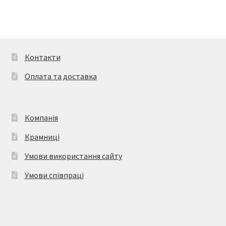
кілька
варіантів.
Параметри
можна
вибрати
Контакти
на
Оплата та доставка
сторінці
товару
Компанія
Крамниці
Умови використання сайту
Умови співпраці