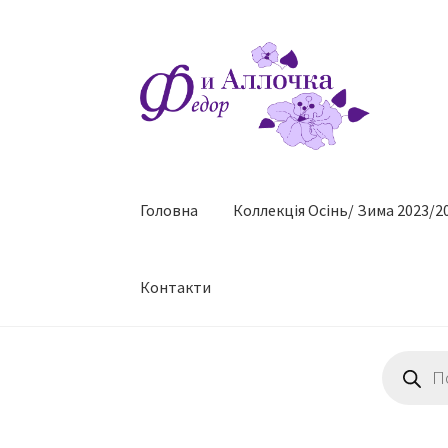
Перейти
Перейти
до
до
навігації
контенту
Головна
Коллекцiя Осінь/ Зима 2023/2
Контакти
Пошук
товарів