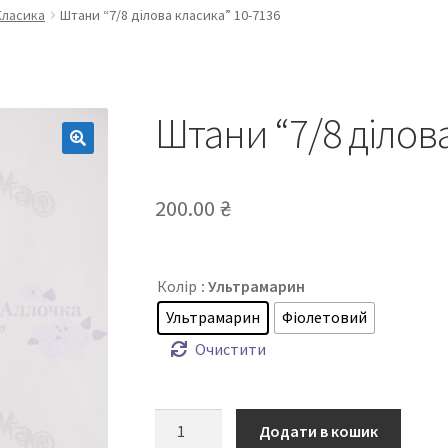
Класика
Штани “7/8 ділова класика” 10-7136
Штани “7/8 ділов
200.00
₴
Колір
: Ультрамарин
Ультрамарин
Фіолетовий
Очистити
Штани
Додати в кошик
“7/8