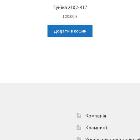
Туніка 2102-417
100.00
₴
Додати в кошик
Компанія
Крамниці
Умови використання са