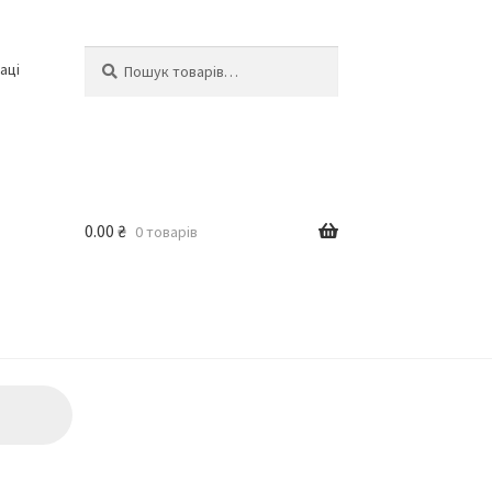
Шукати:
Шукати
аці
0.00
₴
0 товарів