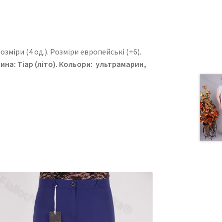
зміри (4 од.). Розміри европейські (+6).
нина:
Тіар (літо)
. Кольори: ультрамарин,