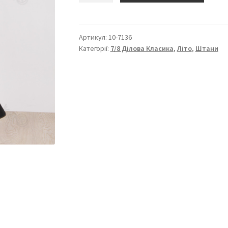
ділова
класика”
10-
Артикул:
10-7136
Категорії:
7/8 Ділова Класика
,
Літо
,
Штани
7136
кількість