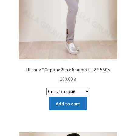
Штани “Європейка облягаючі” 27-5505
100.00
₴
Цей
Add to cart
товар
має
кілька
варіантів.