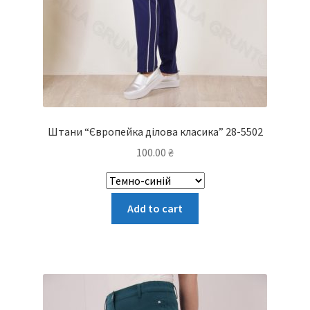
Штани “Європейка ділова класика” 28-5502
100.00
₴
Цей
Add to cart
товар
має
кілька
варіантів.
Параметри
можна