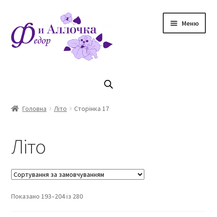
Перейти
Перейти
Меню
до
до
навігації
контенту
Головна
Коллекцiя Осінь/ Зима 2023/2024
Головна
Літо
Сторінка 17
Магазин
Літо
Кошик
Оплата та доставка
Показано 193–204 із 280
Контакти