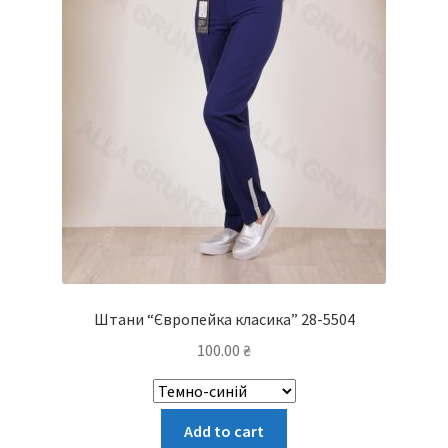
Штани “Європейка класика” 28-5504
100.00
₴
Цей
Add to cart
товар