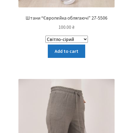
Штани “Європейка облягаючі” 27-5506
100.00
₴
Цей
Add to cart
товар
має
кілька
варіантів.
Параметри
можна
вибрати
на
сторінці
товару