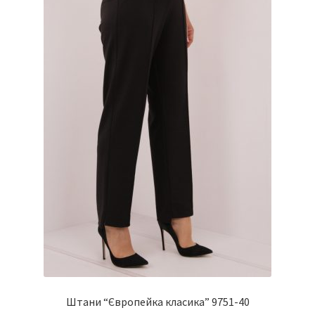
на
сторінці
товару
Штани “Європейка класика” 9751-40