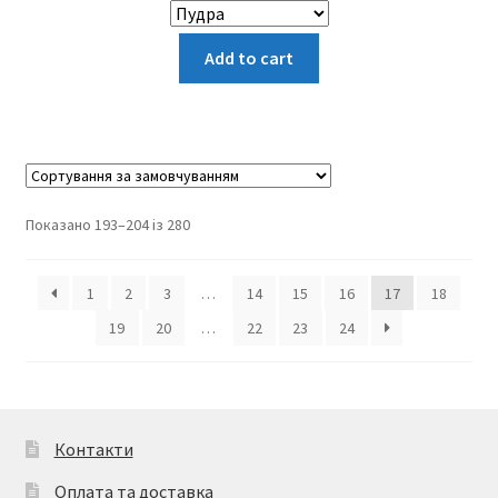
Цей
Add to cart
товар
має
кілька
варіантів.
Параметри
можна
Показано 193–204 із 280
вибрати
на
1
2
3
…
14
15
16
17
18
сторінці
товару
19
20
…
22
23
24
Контакти
Оплата та доставка