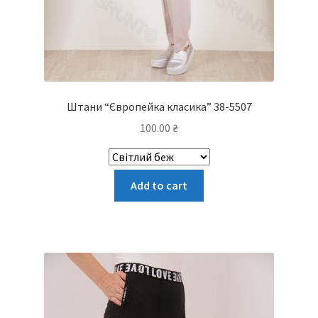
Штани “Європейка класика” 38-5507
100.00
₴
Цей
Add to cart
товар
має
кілька
варіантів.
Параметри
можна
вибрати