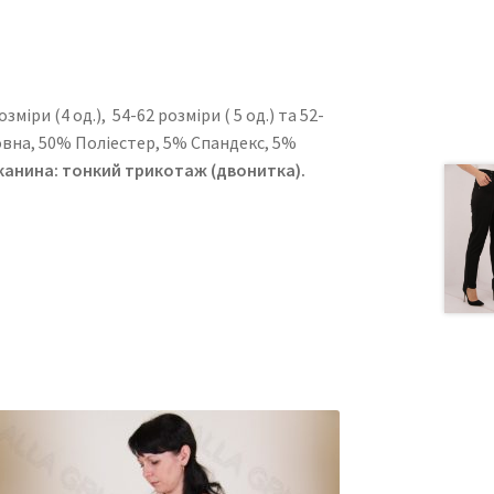
іри (4 од.), 54-62 розміри ( 5 од.) та 52-
авовна, 50% Поліестер, 5% Спандекс, 5%
анина: тонкий трикотаж (двонитка).