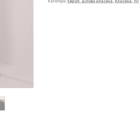
40
Категорії:
Європ. ділова класика
,
Класика
,
Лі
кількість