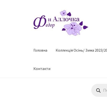
Перейти
Перейти
до
до
навігації
контенту
Головна
Коллекцiя Осінь/ Зима 2023/2
Контакти
Пошук
товарів