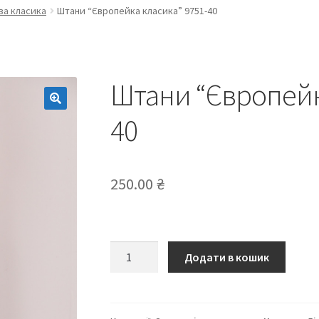
ва класика
Штани “Європейка класика” 9751-40
Штани “Європейк
40
250.00
₴
Штани
Додати в кошик
“Європейка
класика”
9751-