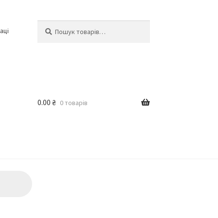
Шукати:
Шукати
аці
0.00
₴
0 товарів