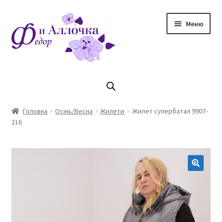
Перейти
Перейти
Меню
до
до
навігації
контенту
Головна
Коллекцiя Осінь/ Зима 2023/2024
Головна
Осінь/Весна
Жилети
Жилет супербатал 9907-
216
Магазин
Кошик
Оплата та доставка
Контакти