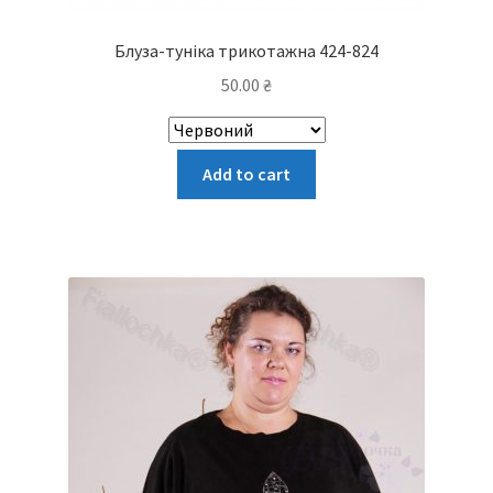
Блуза-туніка трикотажна 424-824
50.00
₴
Цей
Add to cart
товар
має
кілька
варіантів.
Параметри
можна
вибрати
на
сторінці
товару