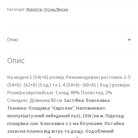
216
кількість
Категорії:
Жилети
,
Осінь/Весна
Опис
Опис
На моделі 1 (54(+6) розмір. Рекомендовані ростовки: 1-5
(54+6)- (62+6) (5 од.) та 1-4 (54+6)- (60+6) ( 4 од.) розміри.
Розміри європейські . Cклад: 98% Поліестер, 2%
Спандекс. Довжина 80 см.
Застібка: блискавка
.
Тканина: Плащівка “Євролак”
. Наповнювач:
екопух(штучний лебединий пух), 150г/кв.м. Підклад:
плащівка-лак. Блискавка з 2-ма бігунками. Потайна
захисна планка від вітру та дощу. Оздоблений