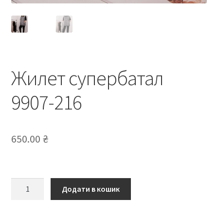
Жилет супербатал
9907-216
650.00
₴
Жилет
Додати в кошик
супербатал
9907-