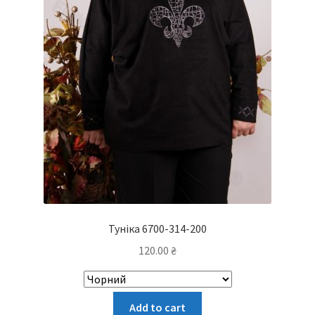
Туніка 6700-314-200
120.00
₴
Цей
Add to cart