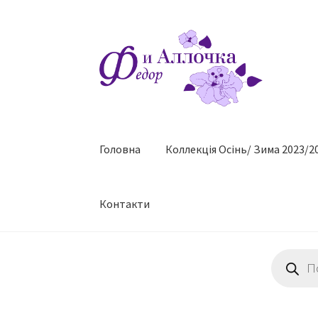
Перейти
Перейти
до
до
навігації
контенту
Головна
Коллекцiя Осінь/ Зима 2023/2
Контакти
Пошук
товарів