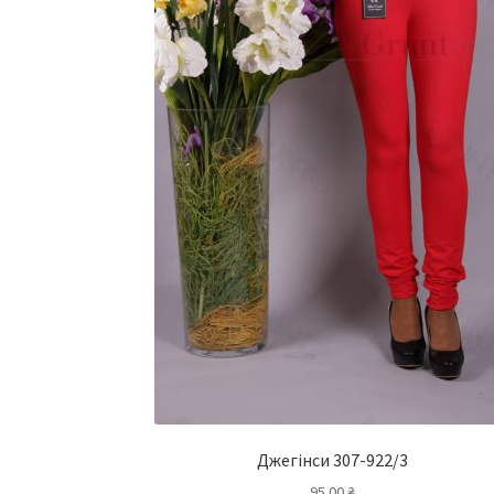
Джегінси 307-922/3
95.00
₴