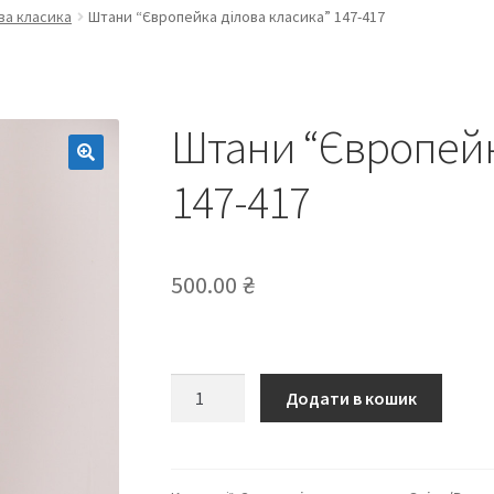
ва класика
Штани “Європейка ділова класика” 147-417
Штани “Європейк
147-417
500.00
₴
Штани
Додати в кошик
“Європейка
ділова
класика”