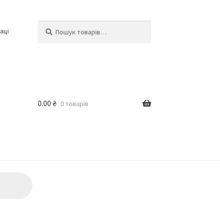
Шукати:
Шукати
аці
0.00
₴
0 товарів