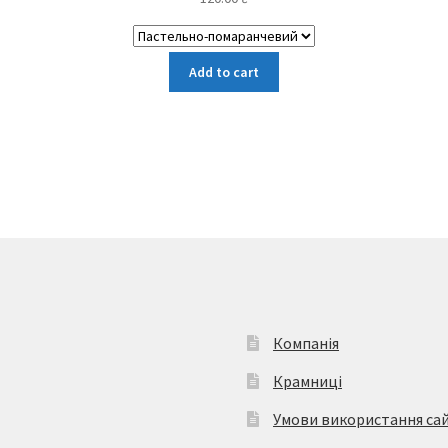
Цей
Add to cart
товар
має
кілька
варіантів.
Параметри
можна
вибрати
на
сторінці
товару
Компанія
Крамниці
Умови використання са