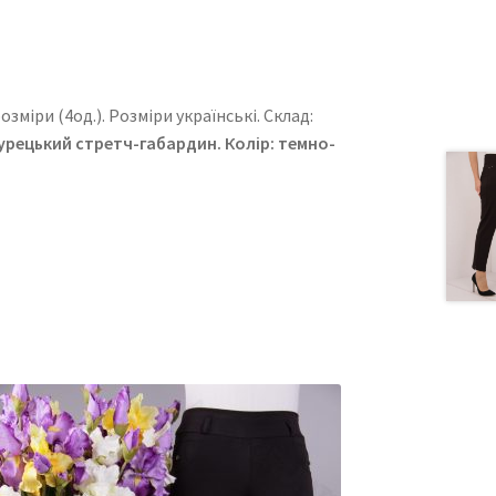
зміри (4од.). Розміри українські. Cклад:
урецький стретч-габардин
. Колір: темно-