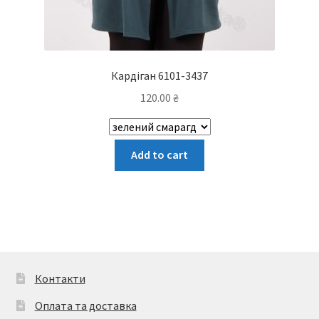
Кардіган 6101-3437
120.00
₴
Цей
Add to cart
товар
має
кілька
варіантів.
Параметри
можна
вибрати
Контакти
на
Оплата та доставка
сторінці