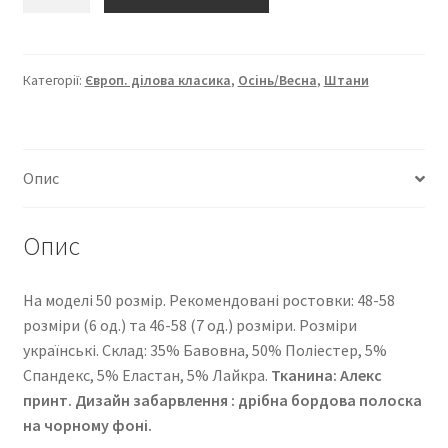
“Європейка
ділова
класика”
2289-
Категорії:
Європ. ділова класика
,
Осінь/Весна
,
Штани
213
кількість
Опис
Опис
На моделі 50 розмір. Рекомендовані ростовки: 48-58
розміри (6 од.) та 46-58 (7 од.) розміри. Розміри
українські. Cклад: 35% Бавовна, 50% Поліестер, 5%
Спандекс, 5% Еластан, 5% Лайкра.
Тканина: Алекс
принт. Дизайн забарвлення : дрібна бордова полоска
на чорному фоні.