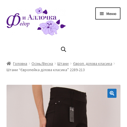
Перейти
Перейти
Меню
до
до
навігації
контенту
Головна
Коллекцiя Осінь/ Зима 2023/2024
Головна
Осінь/Весна
Штани
Європ. ділова класика
Штани “Європейка ділова класика” 2289-213
Магазин
Кошик
Оплата та доставка
Контакти