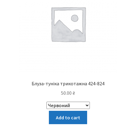
на
сторінці
товару
Блуза-туніка трикотажна 424-824
50.00
₴
Цей
Add to cart
товар
має