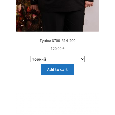
Туніка 6700-314-200
120.00
₴
Цей
Add to cart
товар
має
кілька
варіантів.
Параметри
можна
вибрати