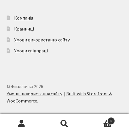
товару
Компанія
Крамниці
Умови використання сайту
Умови співпраці
© Фиаллочка 2026
Умови використання сайту
Built with Storefront &
WooCommerce
.
0
Шукати:
Шукати