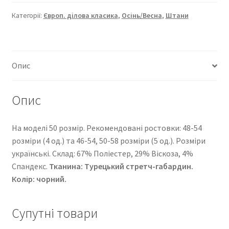
класика”
144-
Категорії:
Європ. ділова класика
,
Осінь/Весна
,
Штани
362
кількість
Опис
Опис
На моделі 50 розмір. Рекомендовані ростовки: 48-54
розміри (4 од.) та 46-54, 50-58 розміри (5 од.). Розміри
українські. Cклад: 67% Поліестер, 29% Віскоза, 4%
Спандекс.
Тканина:
Турецький стретч-габардин
.
Колір: чорний.
Супутні товари