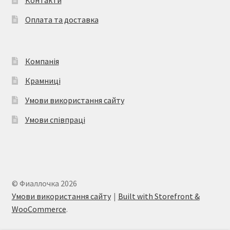
на
Оплата та доставка
сторінці
товару
Компанія
Крамниці
Умови використання сайту
Умови співпраці
© Фиаллочка 2026
Умови використання сайту
Built with Storefront &
WooCommerce
.