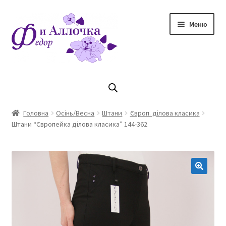
Перейти
Перейти
Меню
до
до
навігації
контенту
Головна
Коллекцiя Осінь/ Зима 2023/2024
Головна
Осінь/Весна
Штани
Європ. ділова класика
Штани “Європейка ділова класика” 144-362
Магазин
Кошик
Оплата та доставка
Контакти