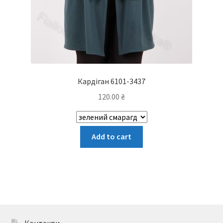
Кардіган 6101-3437
120.00
₴
Цей
Add to cart
товар
має
кілька
варіантів.
Параметри
можна
вибрати
Контакти