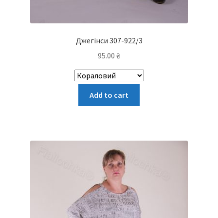
Джегінси 307-922/3
95.00
₴
Цей
Add to cart
товар
має
кілька
варіантів.
Параметри
можна
вибрати
на
сторінці
товару