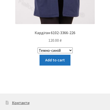
Кардіган 6102-3366-226
120.00
₴
Цей
Add to cart
товар
має
кілька
варіантів.
Параметри
можна
вибрати
Контакти
на