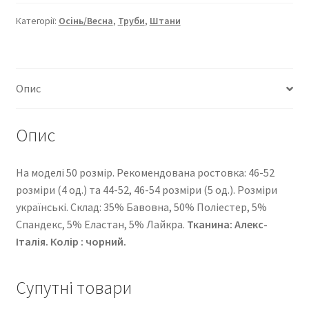
16000-
258
Категорії:
Осінь/Весна
,
Труби
,
Штани
кількість
Опис
Опис
На моделі 50 розмір. Рекомендована ростовка: 46-52
розміри (4 од.) та 44-52, 46-54 розміри (5 од.). Розміри
українські. Cклад: 35% Бавовна, 50% Поліестер, 5%
Спандекс, 5% Еластан, 5% Лайкра.
Тканина: Алекс-
Італія. Колір : чорний.
Супутні товари