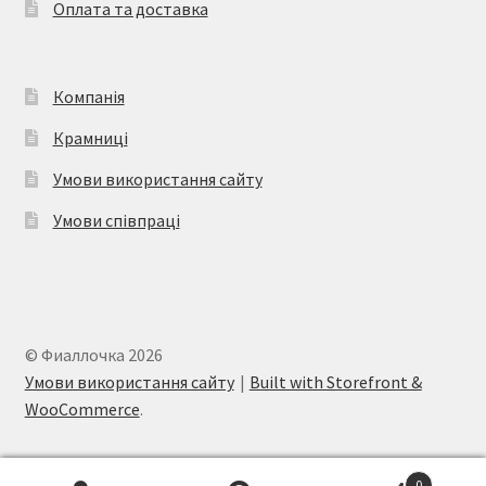
Оплата та доставка
сторінці
товару
Компанія
Крамниці
Умови використання сайту
Умови співпраці
© Фиаллочка 2026
Умови використання сайту
Built with Storefront &
WooCommerce
.
0