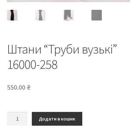
Штани “Труби вузькі”
16000-258
550.00
₴
Штани
Додати в кошик
“Труби
вузькі”