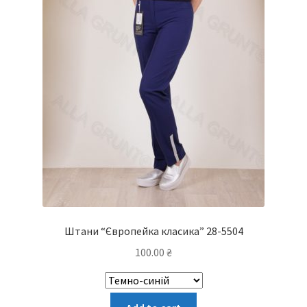
Штани “Європейка класика” 28-5504
100.00
₴
Цей