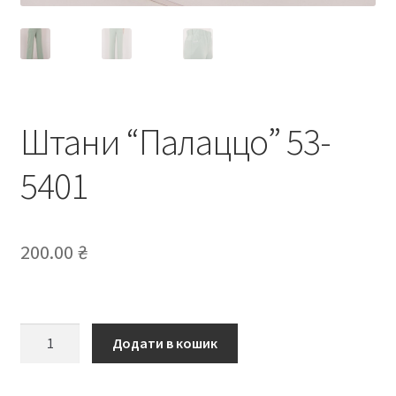
Штани “Палаццо” 53-
5401
200.00
₴
Штани
Додати в кошик
“Палаццо”
53-