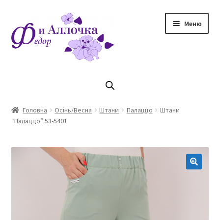
Перейти
Перейти
Меню
до
до
навігації
контенту
Головна
Коллекцiя Осінь/ Зима 2023/2024
Головна
Осінь/Весна
Штани
Палаццо
Штани
“Палаццо” 53-5401
Магазин
Кошик
Оплата та доставка
Контакти