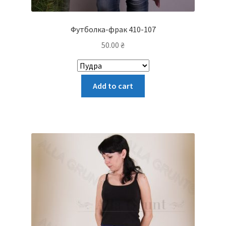
Футболка-фрак 410-107
50.00
₴
Цей
Add to cart
товар
має
кілька
варіантів.
Параметри
можна
вибрати
на
сторінці
товару