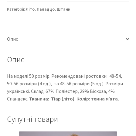
5401
кількість
Категорії:
Літо
,
Палаццо
,
Штани
Опис
Опис
На моделі 50 розмір. Рекомендовані ростовки: 48-54,
50-56 розміри (4 од.), та 48-56 розміри (5 од.). Розміри
українські. Cклад: 67% Поліестер, 29% Віскоза, 4%
Спандекс.
Тканина:
Тіар (літо)
. Колір: темна м’ята.
Супутні товари