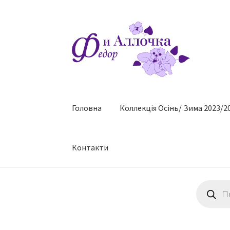
Перейти
Перейти
до
до
навігації
контенту
Головна
Коллекцiя Осінь/ Зима 2023/2
Контакти
Пошук
товарів