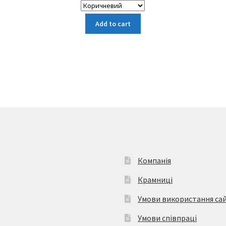
Цей
Add to cart
товар
має
кілька
варіантів.
Параметри
можна
вибрати
на
сторінці
товару
Компанія
Крамниці
Умови використання са
Умови співпраці