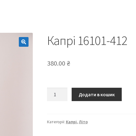
Капрі 16101-412
380.00
₴
Капрі
Додати в кошик
16101-
412
кількість
Категорії:
Капрі
,
Літо