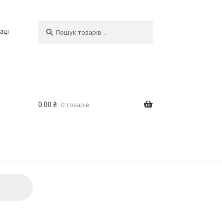
Шукати:
Шукати
аці
0.00
₴
0 товарів