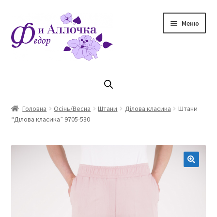
Перейти
Перейти
Меню
до
до
навігації
контенту
Головна
Коллекцiя Осінь/ Зима 2023/2024
Головна
Осінь/Весна
Штани
Ділова класика
Штани
“Ділова класика” 9705-530
Магазин
Кошик
Оплата та доставка
Контакти