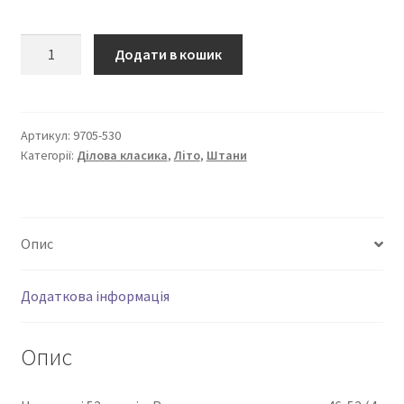
Штани
Додати в кошик
“Ділова
класика”
9705-
530
Артикул:
9705-530
Категорії:
Ділова класика
,
Літо
,
Штани
кількість
Опис
Додаткова інформація
Опис