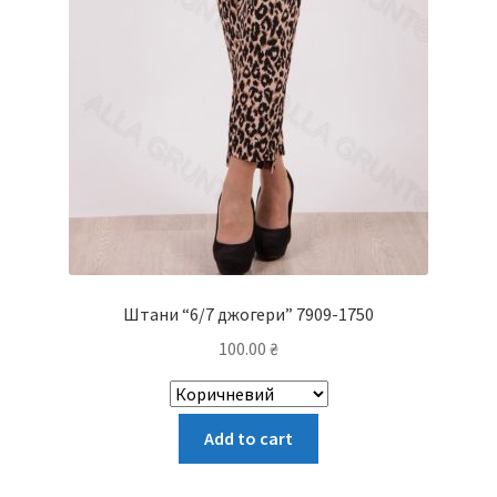
Штани “6/7 джогери” 7909-1750
100.00
₴
Цей
Add to cart
товар
має