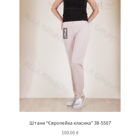
товару
Штани “Європейка класика” 38-5507
100.00
₴