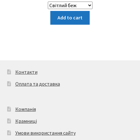
Цей
Add to cart
товар
має
кілька
варіантів.
Параметри
можна
вибрати
Контакти
на
Оплата та доставка
сторінці
товару
Компанія
Крамниці
Умови використання сайту