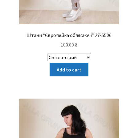
Штани “Європейка облягаючі” 27-5506
100.00
₴
Цей
Add to cart
товар
має
кілька
варіантів.
Параметри
можна
вибрати
на
сторінці