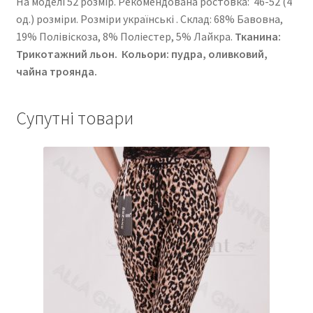
На моделі 52 розмір. Рекомендована ростовка: 46-52 (4
од.) розміри. Розміри українські . Cклад: 68% Бавовна,
19% Полівіскоза, 8% Поліестер, 5% Лайкра.
Тканина:
Трикотажний льон.
Кольори: пудра, оливковий,
чайна троянда.
Супутні товари