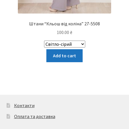
Штани “Кльош від коліна” 27-5508
100.00
₴
Цей
Add to cart
товар
має
кілька
варіантів.
Параметри
можна
вибрати
Контакти
на
Оплата та доставка
сторінці
товару