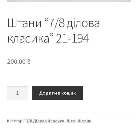
Штани “7/8 ділова
класика” 21-194
200.00
₴
Штани
Додати в кошик
“7/8
ділова
класика”
21-
Категорії:
7/8 Ділова Класика
,
Літо
,
Штани
194
кількість