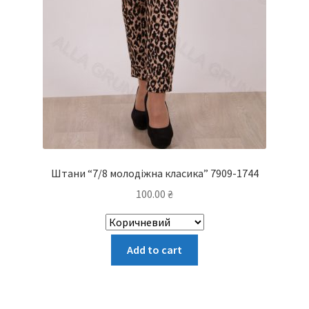
Штани “7/8 молодіжна класика” 7909-1744
100.00
₴
Цей
Add to cart
товар
має
кілька