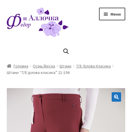
Перейти
Перейти
Меню
до
до
навігації
контенту
Головна
Коллекцiя Осінь/ Зима 2023/2024
Головна
Осінь/Весна
Штани
7/8 Ділова Класика
Штани “7/8 ділова класика” 21-194
Магазин
Кошик
Оплата та доставка
Контакти