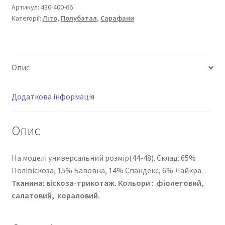
кількість
Артикул:
430-400-66
Категорії:
Літо
,
Полубатал
,
Сарафани
Опис
Додаткова інформація
Опис
На моделі универсальний розмір(44-48). Cклад: 65%
Полівіскоза, 15% Бавовна, 14% Спандекс, 6% Лайкра.
Тканина: віскоза-трикотаж.
Кольори : фіолетовий,
салатовий, кораловий.