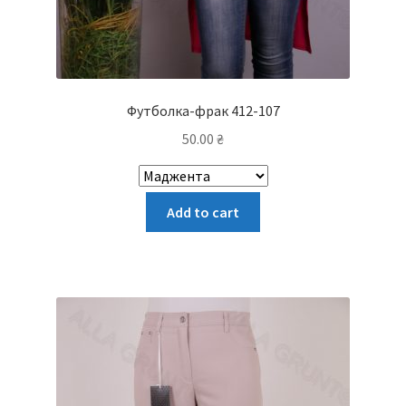
Футболка-фрак 412-107
50.00
₴
Цей
Add to cart
товар
має
кілька
варіантів.
Параметри
можна
вибрати
на
сторінці