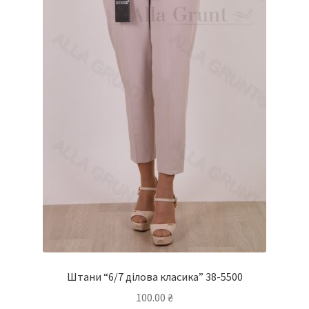
товару
Штани “6/7 ділова класика” 38-5500
100.00
₴