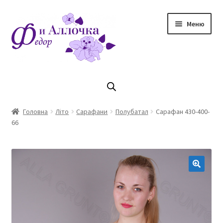
Перейти
Перейти
Меню
до
до
навігації
контенту
Головна
Коллекцiя Осінь/ Зима 2023/2024
Головна
Літо
Сарафани
Полубатал
Сарафан 430-400-
66
Магазин
Кошик
Оплата та доставка
Контакти