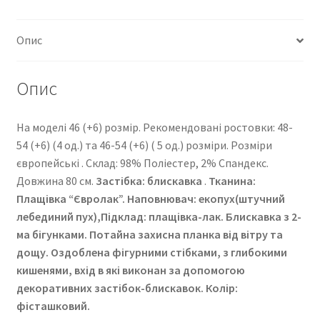
Опис
Опис
На моделі 46 (+6) розмір. Рекомендовані ростовки: 48-
54 (+6) (4 од.) та 46-54 (+6) ( 5 од.) розміри. Розміри
європейські . Cклад: 98% Поліестер, 2% Спандекс.
Довжина 80 см.
Застібка: блискавка
.
Тканина:
Плащівка “Євролак”
. Наповнювач: екопух(штучний
лебединий пух),Підклад: плащівка-лак. Блискавка з 2-
ма бігунками. Потайна захисна планка від вітру та
дощу. Оздоблена фігурними стібками, з глибокими
кишенями, вхід в які виконан за допомогою
декоративних застібок-блискавок. Колір:
фісташковий.