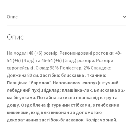
Опис
Опис
На моделі 46 (+6) розмір. Рекомендовані ростовки: 48-
54 (+6) (4 од.) та 46-54 (+6) ( 5 од.) розміри. Розміри
європейські . Cклад: 98% Поліестер, 2% Спандекс.
Довжина 80 см.
Застібка: блискавка
.
Тканина:
Плащівка “Євролак”
. Наповнювач: екопух(штучний
лебединий пух),Підклад: плащівка-лак. Блискавка з 2-
ма бігунками. Потайна захисна планка від вітру та
дощу. Оздоблена фігурними стібками, з глибокими
кишенями, вхід в які виконан за допомогою
декоративних застібок-блискавок. Колір: чорний.