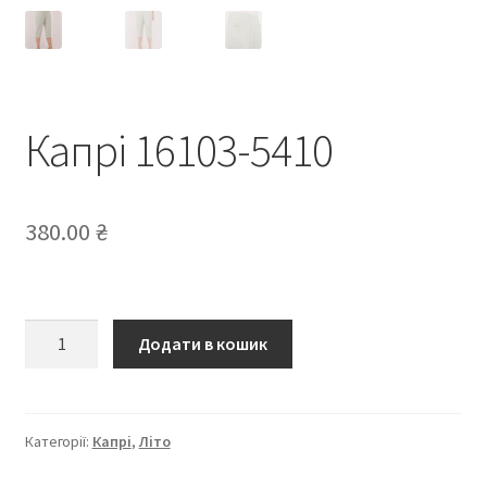
Капрі 16103-5410
380.00
₴
Капрі
Додати в кошик
16103-
5410
кількість
Категорії:
Капрі
,
Літо