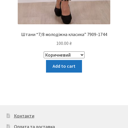
Штани “7/8 молодіжна класика” 7909-1744
100.00
₴
Цей
Add to cart
товар
має
кілька
варіантів.
Параметри
можна
вибрати
Контакти
на
Оплата та доставка
сторінці