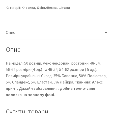
289
кількість
Категорії:
Класика
,
Осінь/Весна
,
Штани
Опис
Опис
На моделі 50 розмір. Рекомендовані ростовки: 48-54,
56-62 розміри (4 од.) та 46-54, 54-62 розміри ( 5 од.).
Розміри українські. Cклад: 35% Бавовна, 50% Поліестер,
5% Спандекс, 5% Еластан, 5% Лайкра.
Тканина: Алекс
принт. Дизайн забарвлення : дрібна темно-синя
полоска на чорному фоні.
Супутні товари