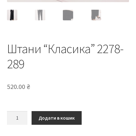
Штани “Класика” 2278-
289
520.00
₴
Штани
Додати в кошик
“Класика”
2278-