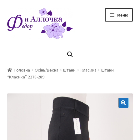
Перейти
Перейти
Меню
до
до
навігації
контенту
Головна
Коллекцiя Осінь/ Зима 2023/2024
Головна
Осінь/Весна
Штани
Класика
Штани
“Класика” 2278-289
Магазин
Кошик
Оплата та доставка
Контакти