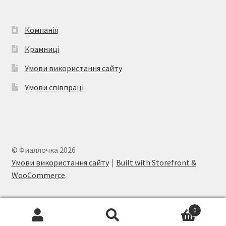
Компанія
Крамниці
Умови використання сайту
Умови співпраці
© Фиаллочка 2026
Умови використання сайту
Built with Storefront &
WooCommerce
.
0
Шукати:
Шукати