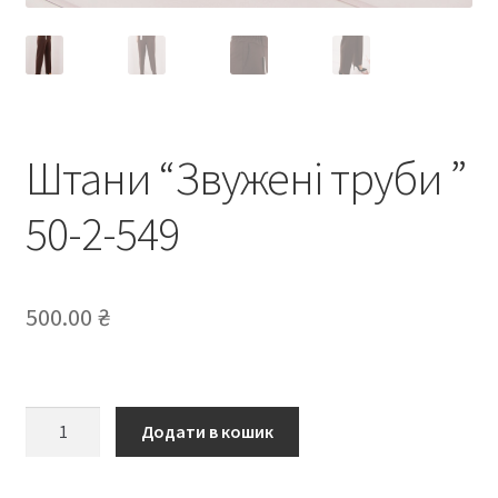
Штани “Звужені труби ”
50-2-549
500.00
₴
Штани
Додати в кошик
“Звужені
труби