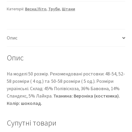
”
50-
Категорії:
Весна/Літо
,
Труби
,
Штани
2-
549
кількість
Опис
Опис
На моделі 50 розмір. Рекомендовані ростовки: 48-54, 52-
58 розміри ( 4 од.) та 50-58 розміри ( 5 од.). Розміри
українські. Cклад: 45% Полівіскоза, 36% Бавовна, 14%
Спандекс, 5% Лайкра.
Тканина: Вероніка (костюмка).
Колір: шоколад.
Супутні товари