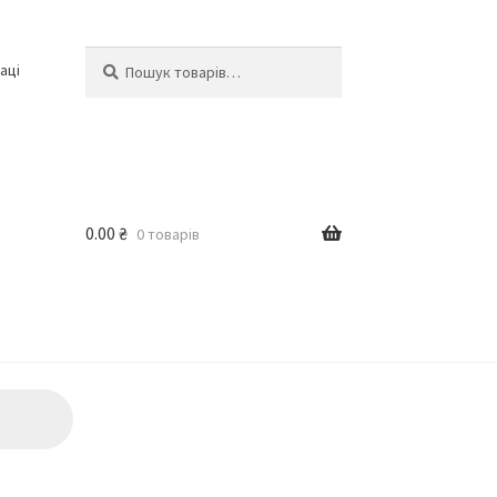
Шукати:
Шукати
аці
0.00
₴
0 товарів