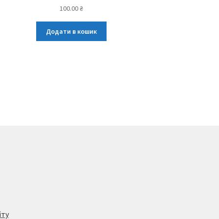
100.00
₴
Додати в кошик
йту