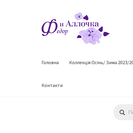
Перейти
Перейти
до
до
навігації
контенту
Головна
Коллекцiя Осінь/ Зима 2023/2
Контакти
Пошук
товарів