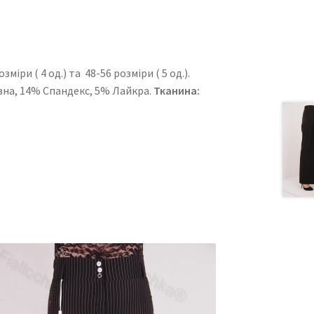
іри ( 4 од.) та 48-56 розміри ( 5 од.).
овна, 14% Спандекс, 5% Лайкра.
Тканина: