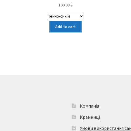
100.00
₴
Цей
Add to cart
товар
має
кілька
варіантів.
Параметри
можна
вибрати
на
сторінці
товару
Компанія
Крамниці
Умови використання са