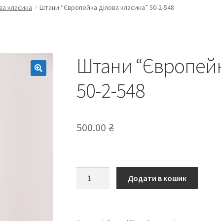
ва класика
Штани “Європейка ділова класика” 50-2-548
Штани “Європейк
50-2-548
500.00
₴
Штани
Додати в кошик
“Європейка
ділова
класика”