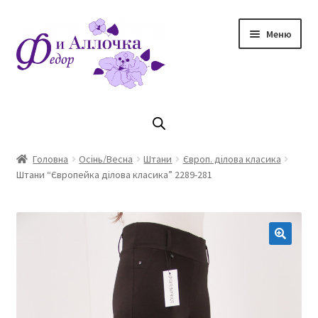
Перейти
Перейти
Меню
до
до
навігації
контенту
Головна
Коллекцiя Осінь/ Зима 2023/2024
Головна
Осінь/Весна
Штани
Європ. ділова класика
Штани “Європейка ділова класика” 2289-281
Магазин
Кошик
Оплата та доставка
Контакти