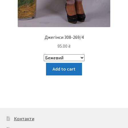
Джегінси 308-269/4
95.00
₴
Цей
Add to cart
товар
має
кілька
варіантів.
Параметри
можна
вибрати
Контакти
на