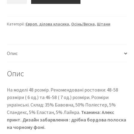
“Європейка
ділова
класика”
2289-
Категорії:
Європ. ділова класика
,
Осінь/Весна
,
Штани
281
кількість
Опис
Опис
На моделі 48 розмір. Рекомендовані ростовки: 48-58
розміри ( 6 од.) та 46-58 ( 7 од.) розміри. Розміри
українські. Cклад: 35% Бавовна, 50% Поліестер, 5%
Спандекс, 5% Еластан, 5% Лайкра.
Тканина: Алекс
принт. Дизайн забарвлення : дрібна бордова полоска
на чорному фоні.