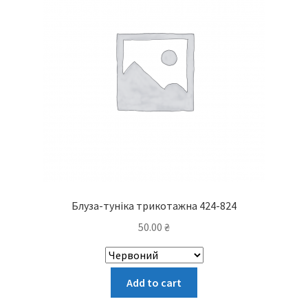
Блуза-туніка трикотажна 424-824
50.00
₴
Цей
Add to cart
товар