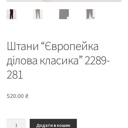
Штани “Європейка
ділова класика” 2289-
281
520.00
₴
Штани
Додати в кошик