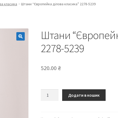
ва класика
Штани “Європейка ділова класика” 2278-5239
Штани “Європейк
2278-5239
520.00
₴
Штани
Додати в кошик
“Європейка
ділова
класика”