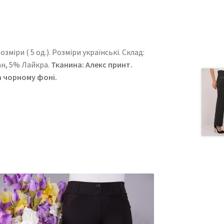
міри ( 5 од.). Розміри українські. Cклад:
ан, 5% Лайкра.
Тканина: Алекс принт.
а чорному фоні.