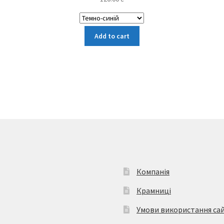
Цей
Add to cart
товар
має
кілька
варіантів.
Параметри
можна
вибрати
на
сторінці
товару
Компанія
Крамниці
Умови використання са