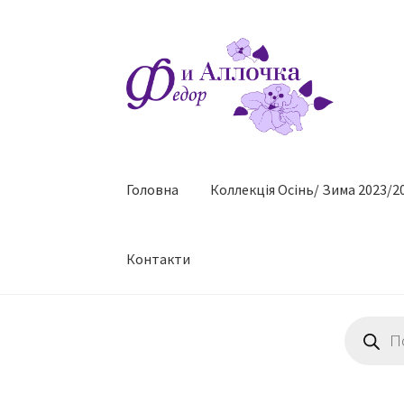
Перейти
Перейти
до
до
навігації
контенту
Головна
Коллекцiя Осінь/ Зима 2023/2
Контакти
Пошук
товарів