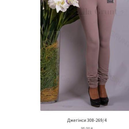
Джегінси 308-269/4
95.00
₴