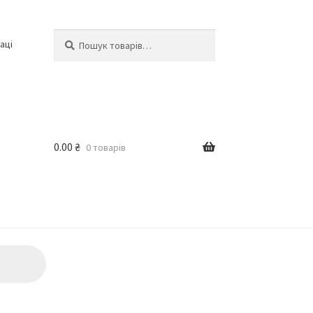
Шукати:
Шукати
аці
0.00
₴
0 товарів