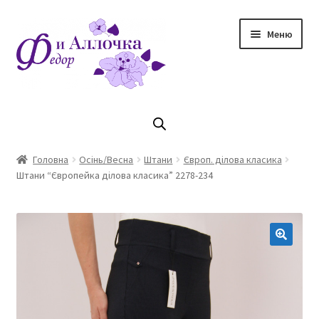
Перейти
Перейти
Меню
до
до
навігації
контенту
Головна
Коллекцiя Осінь/ Зима 2023/2024
Головна
Осінь/Весна
Штани
Європ. ділова класика
Штани “Європейка ділова класика” 2278-234
Магазин
Кошик
Оплата та доставка
Контакти