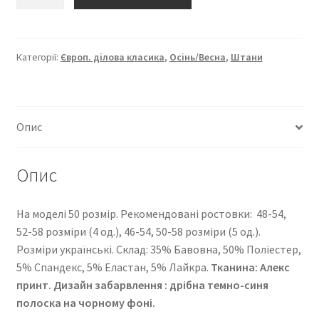
“Європейка
ділова
класика”
2278-
Категорії:
Європ. ділова класика
,
Осінь/Весна
,
Штани
234
кількість
Опис
Опис
На моделі 50 розмір. Рекомендовані ростовки: 48-54,
52-58 розміри (4 од.), 46-54, 50-58 розміри (5 од.).
Розміри українські. Cклад: 35% Бавовна, 50% Поліестер,
5% Спандекс, 5% Еластан, 5% Лайкра.
Тканина: Алекс
принт. Дизайн забарвлення : дрібна темно-синя
полоска на чорному фоні.