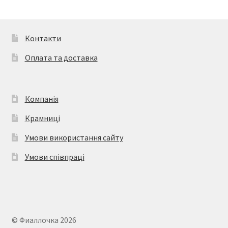
Параметри
можна
вибрати
Контакти
на
Оплата та доставка
сторінці
товару
Компанія
Крамниці
Умови використання сайту
Умови співпраці
© Фиаллочка 2026