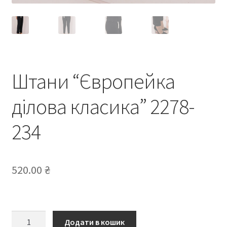
Штани “Європейка
ділова класика” 2278-
234
520.00
₴
Штани
Додати в кошик