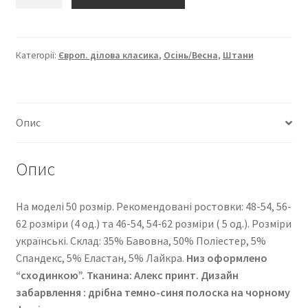
“Європейка
ділова
класика”
2278-
Категорії:
Європ. ділова класика
,
Осінь/Весна
,
Штани
232
кількість
Опис
Опис
На моделі 50 розмір. Рекомендовані ростовки: 48-54, 56-
62 розміри (4 од.) та 46-54, 54-62 розміри ( 5 од.). Розміри
українські. Cклад: 35% Бавовна, 50% Поліестер, 5%
Спандекс, 5% Еластан, 5% Лайкра.
Низ оформлено
“сходинкою”.
Тканина: Алекс принт. Дизайн
забарвлення : дрібна темно-синя полоска на чорному