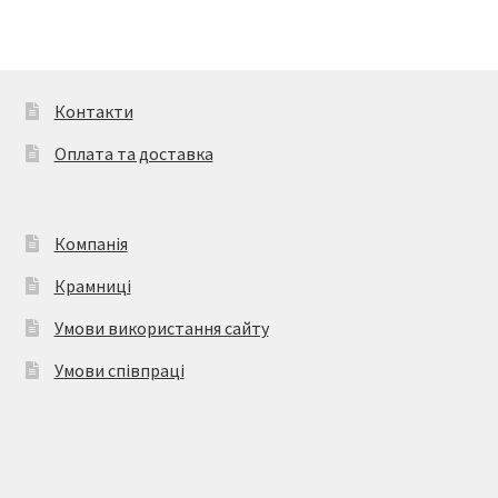
варіантів.
Параметри
можна
вибрати
Контакти
на
Оплата та доставка
сторінці
товару
Компанія
Крамниці
Умови використання сайту
Умови співпраці