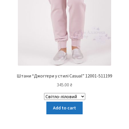
Штани “Джоггери у стилі Casual” 12001-511199
345.00
₴
Цей
Add to cart
товар
має
кілька