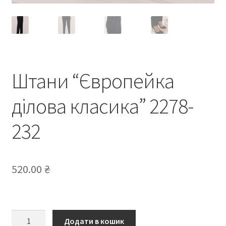
Штани “Європейка
ділова класика” 2278-
232
520.00
₴
Штани
Додати в кошик