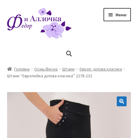
Перейти
Перейти
Меню
до
до
навігації
контенту
Головна
Коллекцiя Осінь/ Зима 2023/2024
Головна
Осінь/Весна
Штани
Європ. ділова класика
Штани “Європейка ділова класика” 2278-232
Магазин
Кошик
Оплата та доставка
Контакти