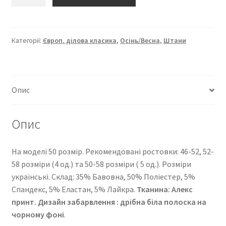
“Європейка
ділова
класика”
2273-
Категорії:
Європ. ділова класика
,
Осінь/Весна
,
Штани
213
кількість
Опис
Опис
На моделі 50 розмір. Рекомендовані ростовки: 46-52, 52-
58 розміри (4 од.) та 50-58 розміри ( 5 од.). Розміри
українські. Cклад: 35% Бавовна, 50% Поліестер, 5%
Спандекс, 5% Еластан, 5% Лайкра.
Тканина: Алекс
принт. Дизайн забарвлення : дрібна біла полоска на
чорному фоні
.