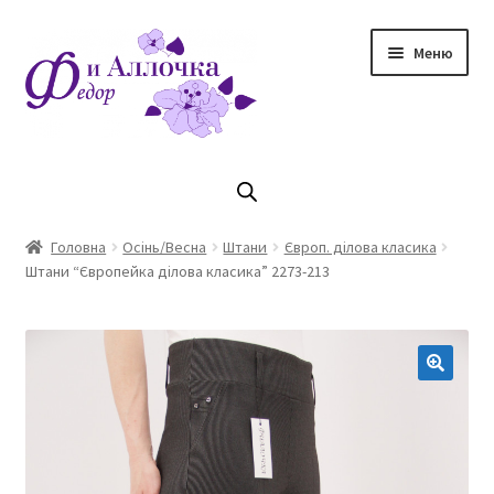
Перейти
Перейти
Меню
до
до
навігації
контенту
Головна
Коллекцiя Осінь/ Зима 2023/2024
Головна
Осінь/Весна
Штани
Європ. ділова класика
Штани “Європейка ділова класика” 2273-213
Магазин
Кошик
Оплата та доставка
Контакти