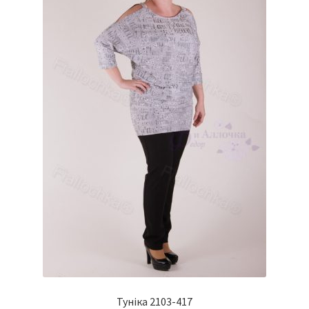
на
сторінці
товару
Туніка 2103-417