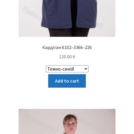
Кардіган 6102-3366-226
120.00
₴
Цей
Add to cart
товар
має
кілька
варіантів.
Параметри
можна
вибрати