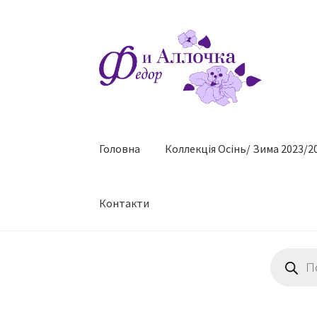
Перейти
Перейти
до
до
навігації
контенту
Головна
Коллекцiя Осінь/ Зима 2023/2
Контакти
Пошук
товарів