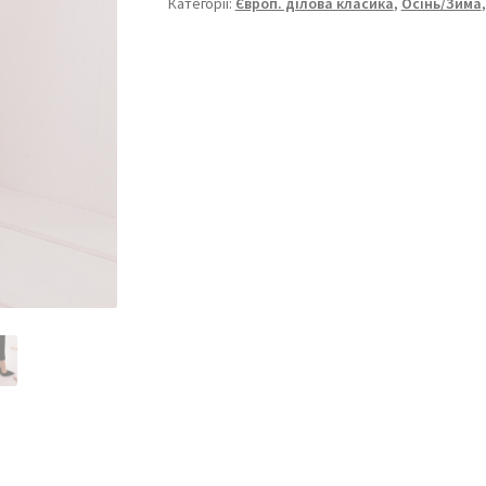
2251-
Категорії:
Європ. ділова класика
,
Осінь/Зима
288
кількість