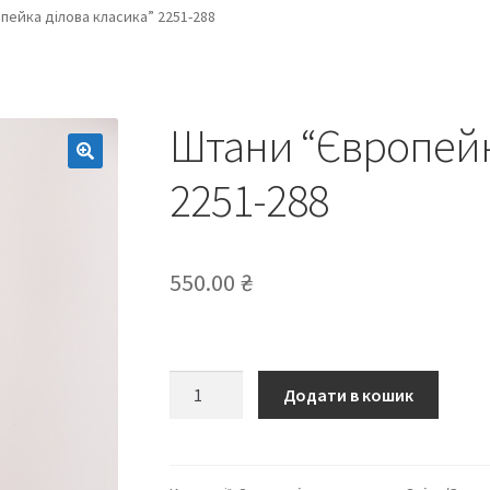
пейка ділова класика” 2251-288
Штани “Європейк
2251-288
550.00
₴
Штани
Додати в кошик
“Європейка
ділова
класика”