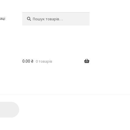
Шукати:
Шукати
аці
0.00
₴
0 товарів