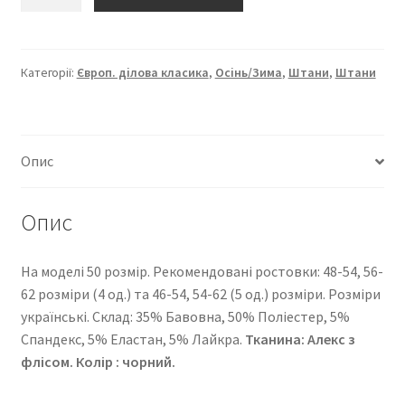
“Європейка
ділова
класика”
2251-
Категорії:
Європ. ділова класика
,
Осінь/Зима
,
Штани
,
Штани
236
кількість
Опис
Опис
На моделі 50 розмір. Рекомендовані ростовки: 48-54, 56-
62 розміри (4 од.) та 46-54, 54-62 (5 од.) розміри. Розміри
українські. Cклад: 35% Бавовна, 50% Поліестер, 5%
Спандекс, 5% Еластан, 5% Лайкра.
Тканина: Алекс з
флісом. Колір : чорний.