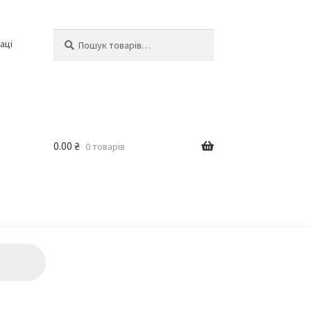
Шукати:
Шукати
аці
0.00
₴
0 товарів