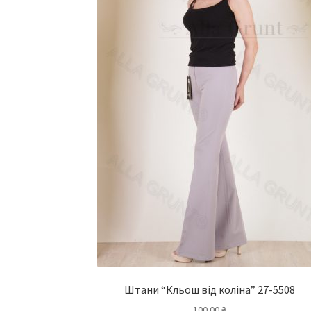
Штани “Кльош від коліна” 27-5508
100.00
₴