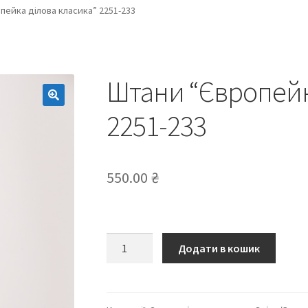
пейка ділова класика” 2251-233
Штани “Європейк
2251-233
550.00
₴
Штани
Додати в кошик
“Європейка
ділова
класика”