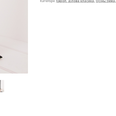
2251-
Категорії:
Європ. ділова класика
,
Осінь/Зима
233
кількість