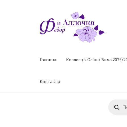
Перейти
Перейти
до
до
навігації
контенту
Головна
Коллекцiя Осінь/ Зима 2023/2
Контакти
Пошук
товарів