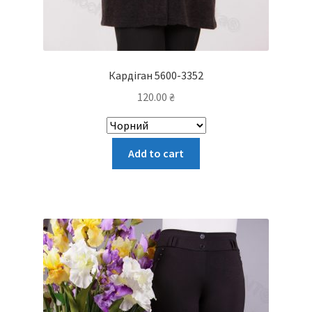
Кардіган 5600-3352
120.00
₴
Цей
Add to cart
товар
має
кілька
варіантів.
Параметри
можна
вибрати
на
сторінці