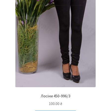
товару
Лосіни 450-996/3
100.00
₴