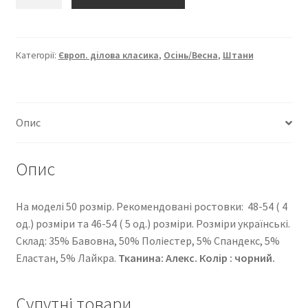
“Європейка
ділова
класика”
2200-
Категорії:
Європ. ділова класика
,
Осінь/Весна
,
Штани
204
кількість
Опис
Опис
На моделі 50 розмір. Рекомендовані ростовки: 48-54 ( 4
од.) розміри та 46-54 ( 5 од.) розміри. Розміри українські.
Cклад: 35% Бавовна, 50% Поліестер, 5% Спандекс, 5%
Еластан, 5% Лайкра.
Тканина: Алекс. Колір : чорний.
Супутні товари