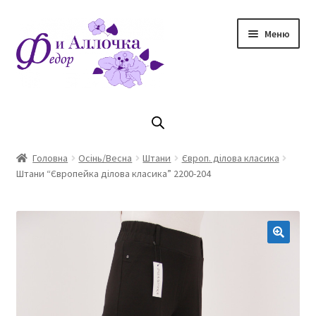
Перейти
Перейти
Меню
до
до
навігації
контенту
Головна
Коллекцiя Осінь/ Зима 2023/2024
Головна
Осінь/Весна
Штани
Європ. ділова класика
Штани “Європейка ділова класика” 2200-204
Магазин
Кошик
Оплата та доставка
Контакти