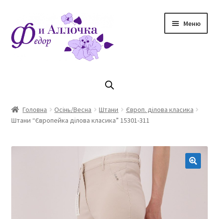
Перейти
Перейти
Меню
до
до
навігації
контенту
Головна
Коллекцiя Осінь/ Зима 2023/2024
Головна
Осінь/Весна
Штани
Європ. ділова класика
Штани “Європейка ділова класика” 15301-311
Магазин
Кошик
Оплата та доставка
Контакти