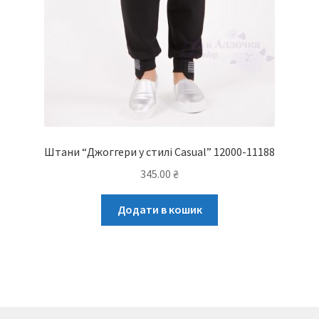
Штани “Джоггери у стилі Casual” 12000-11188
345.00
₴
Додати в кошик