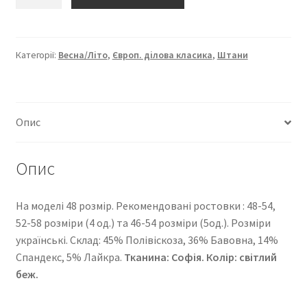
“Європейка
ділова
класика”
15301-
Категорії:
Весна/Літо
,
Європ. ділова класика
,
Штани
311
кількість
Опис
Опис
На моделі 48 розмір. Рекомендовані ростовки : 48-54,
52-58 розміри (4 од.) та 46-54 розміри (5од.). Розміри
українські. Cклад: 45% Полівіскоза, 36% Бавовна, 14%
Спандекс, 5% Лайкра.
Тканина: Софія. Колір: світлий
беж.