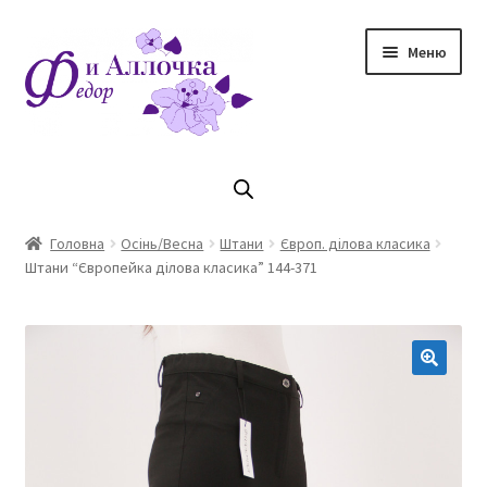
Перейти
Перейти
Меню
до
до
навігації
контенту
Головна
Коллекцiя Осінь/ Зима 2023/2024
Головна
Осінь/Весна
Штани
Європ. ділова класика
Штани “Європейка ділова класика” 144-371
Магазин
Кошик
Оплата та доставка
Контакти