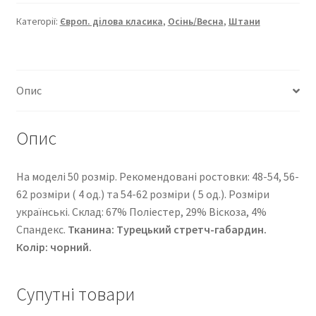
класика”
144-
Категорії:
Європ. ділова класика
,
Осінь/Весна
,
Штани
371
кількість
Опис
Опис
На моделі 50 розмір. Рекомендовані ростовки: 48-54, 56-
62 розміри ( 4 од.) та 54-62 розміри ( 5 од.). Розміри
українські. Cклад: 67% Поліестер, 29% Віскоза, 4%
Спандекс.
Тканина:
Турецький стретч-габардин
.
Колір: чорний.
Супутні товари