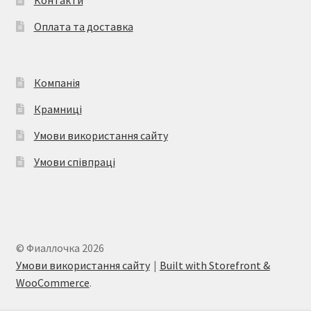
на
Оплата та доставка
сторінці
товару
Компанія
Крамниці
Умови використання сайту
Умови співпраці
© Фиаллочка 2026
Умови використання сайту
Built with Storefront &
WooCommerce
.