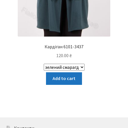
Кардіган 6101-3437
120.00
₴
Цей
Add to cart
товар
має
кілька
варіантів.
Параметри
можна
вибрати
Контакти