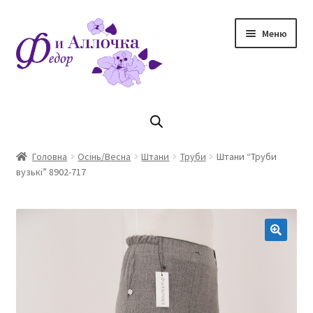
Перейти
Перейти
Меню
до
до
навігації
контенту
Головна
Коллекцiя Осінь/ Зима 2023/2024
Головна
Осінь/Весна
Штани
Труби
Штани “Труби
вузькі” 8902-717
Магазин
Кошик
Оплата та доставка
Контакти