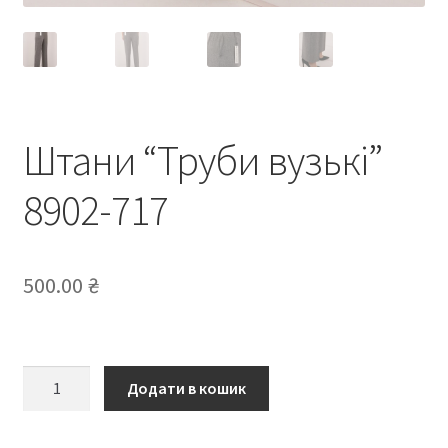
Штани “Труби вузькі”
8902-717
500.00
₴
Штани
Додати в кошик
“Труби
вузькі”