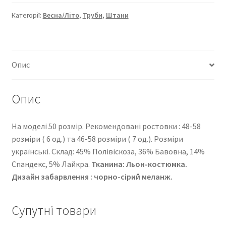
8902-
717
Категорії:
Весна/Літо
,
Труби
,
Штани
кількість
Опис
Опис
На моделі 50 розмір. Рекомендовані ростовки : 48-58
розміри ( 6 од.) та 46-58 розміри ( 7 од.). Розміри
українські. Cклад: 45% Полівіскоза, 36% Бавовна, 14%
Спандекс, 5% Лайкра.
Тканина: Льон-костюмка.
Дизайн забарвлення : чорно-сірий меланж.
Супутні товари