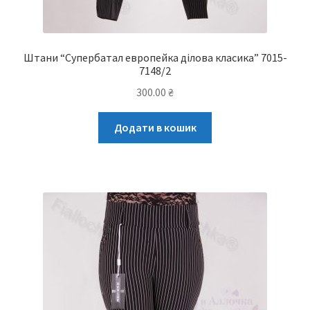
Штани “Супербатал европейка ділова класика” 7015-
7148/2
300.00
₴
Додати в кошик