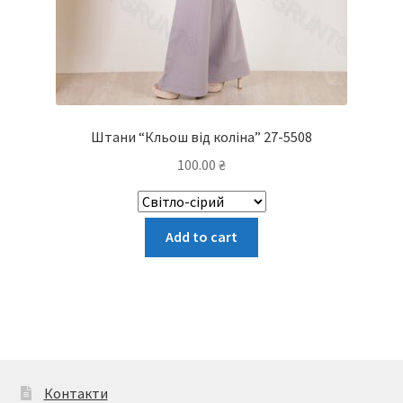
Штани “Кльош від коліна” 27-5508
100.00
₴
Цей
Add to cart
товар
має
кілька
варіантів.
Параметри
можна
вибрати
Контакти