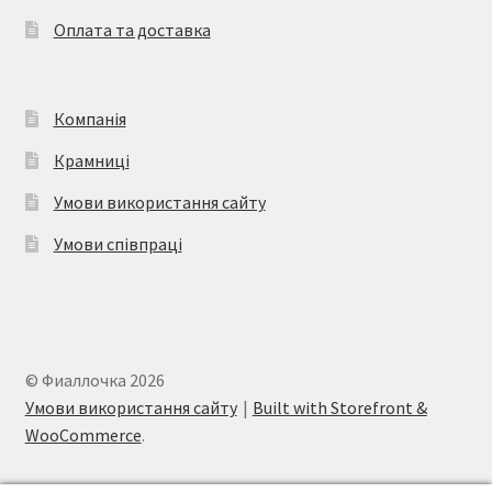
на
Оплата та доставка
сторінці
товару
Компанія
Крамниці
Умови використання сайту
Умови співпраці
© Фиаллочка 2026
Умови використання сайту
Built with Storefront &
WooCommerce
.