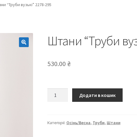
ни “Труби вузькі” 2278-295
Штани “Труби вуз
530.00
₴
Штани
Додати в кошик
“Труби
вузькі”
2278-
295
Категорії:
Осінь/Весна
,
Труби
,
Штани
кількість