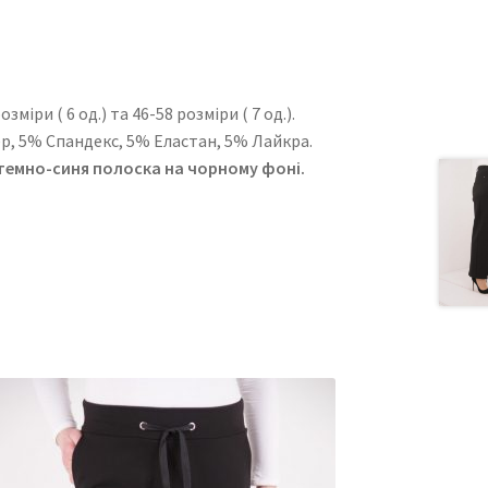
іри ( 6 од.) та 46-58 розміри ( 7 од.).
ер, 5% Спандекс, 5% Еластан, 5% Лайкра.
 темно-синя полоска на чорному фоні.