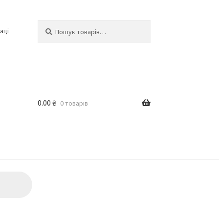
Шукати:
Шукати
аці
0.00
₴
0 товарів