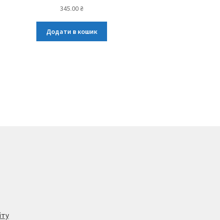
345.00
₴
Додати в кошик
йту