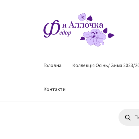
Перейти
Перейти
до
до
навігації
контенту
Головна
Коллекцiя Осінь/ Зима 2023/2
Контакти
Пошук
товарів