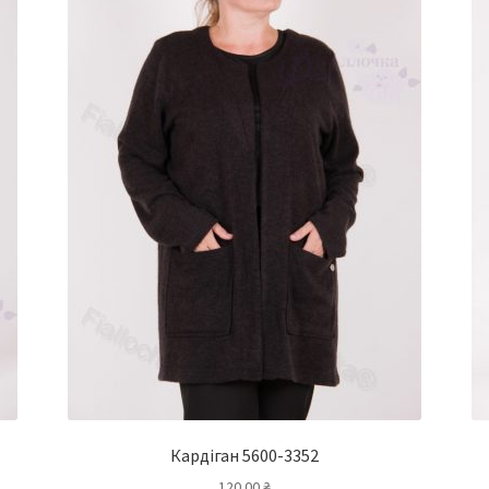
Кардіган 5600-3352
120.00
₴