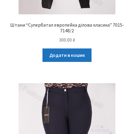
Штани “Супербатал европейка ділова класика” 7015-
7148/2
300.00
₴
Додати в кошик