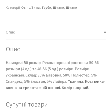
06-
1-
Категорії:
Осінь/Зима
,
Труби
,
Штани
,
Штани
299
кількість
Опис
Опис
На моделі 50 розмір. Рекомендовані ростовки: 50-56
розміри (4 од.) та 48-56 (5 од.) розміри. Розміри
українські. Cклад: 35% Бавовна, 50% Поліестер, 5%
Спандекс, 5% Еластан, 5% Лайкра.
Тканина: Костюмка-
вовна на трикотажній основі. Колір : чорний.
Супутні товари