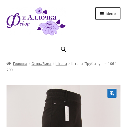
Перейти
Перейти
Меню
до
до
навігації
контенту
Головна
Коллекцiя Осінь/ Зима 2023/2024
Головна
Осінь/Зима
Штани
Штани “Труби вузькі” 06-1-
299
Магазин
Кошик
Оплата та доставка
Контакти