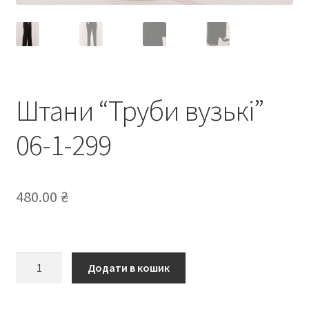
Штани “Труби вузькі”
06-1-299
480.00
₴
Штани
Додати в кошик
“Труби
вузькі”