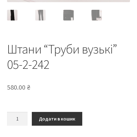
Штани “Труби вузькі”
05-2-242
580.00
₴
Штани
Додати в кошик
“Труби
вузькі”