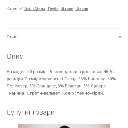
05-
2-
Категорії:
Осінь/Зима
,
Труби
,
Штани
,
Штани
242
кількість
Опис
Опис
На моделі 50 розмір. Рекомендована ростовка: 46-52
розміри. Розміри українські. Cклад: 35% Бавовна, 50%
Поліестер, 5% Спандекс, 5% Еластан, 5% Лайкра.
Тканина: Стретч-вельвет. Колір : темно-сірий.
Супутні товари