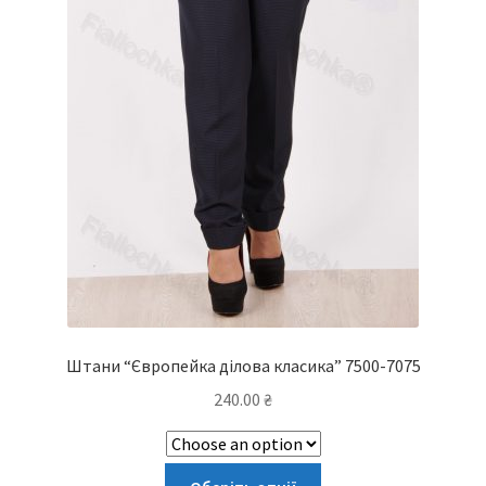
Штани “Європейка ділова класика” 7500-7075
240.00
₴
Цей