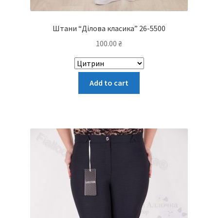
Штани “Ділова класика” 26-5500
100.00
₴
Цей
Add to cart
товар
має
кілька
варіантів.
Параметри
можна
вибрати
на
сторінці
товару