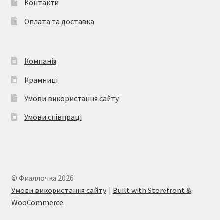
Контакти
на
Оплата та доставка
сторінці
товару
Компанія
Крамниці
Умови використання сайту
Умови співпраці
© Фиаллочка 2026
Умови використання сайту
Built with Storefront &
WooCommerce
.