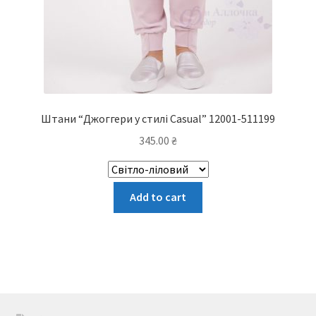
Штани “Джоггери у стилі Casual” 12001-511199
345.00
₴
Цей
Add to cart
товар
має
кілька
варіантів.
Параметри
можна
вибрати