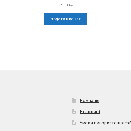
345.00
₴
Додати в кошик
Компанія
Крамниці
Умови використання са