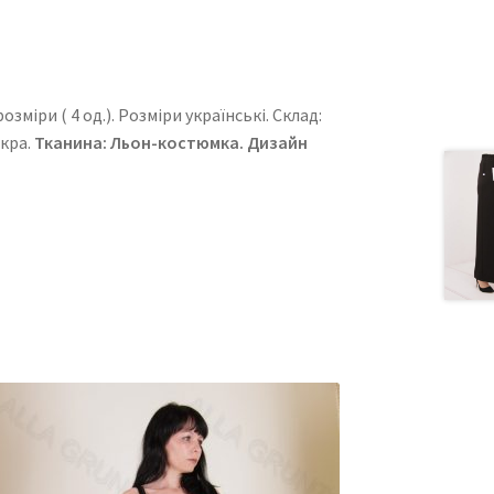
зміри ( 4 од.). Розміри українські. Cклад:
йкра.
Тканина: Льон-костюмка. Дизайн