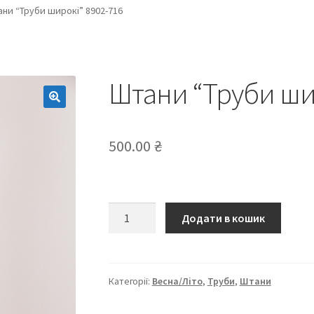
ни “Труби широкі” 8902-716
Штани “Труби ши
500.00
₴
Штани
Додати в кошик
“Труби
широкі”
8902-
716
Категорії:
Весна/Літо
,
Труби
,
Штани
кількість