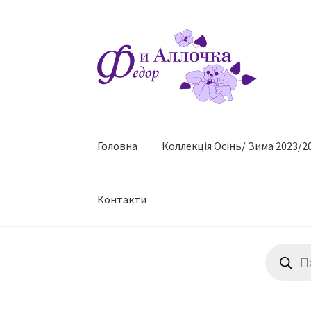
Перейти
Перейти
до
до
навігації
контенту
Головна
Коллекцiя Осінь/ Зима 2023/2
Контакти
Пошук
товарів