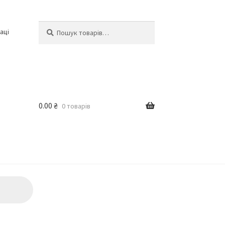
Шукати:
Шукати
аці
0.00
₴
0 товарів