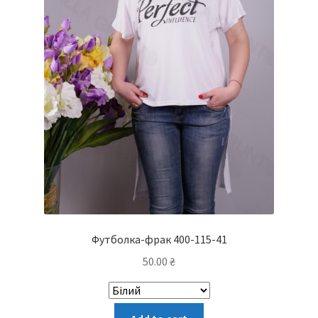
Футболка-фрак 400-115-41
50.00
₴
Цей