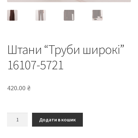
Штани “Труби широкі”
16107-5721
420.00
₴
Штани
Додати в кошик
“Труби
широкі”