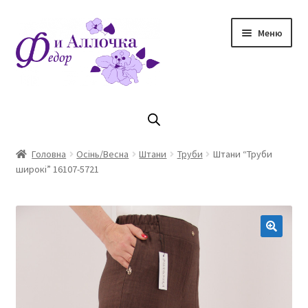
Перейти
Перейти
Меню
до
до
навігації
контенту
Головна
Коллекцiя Осінь/ Зима 2023/2024
Головна
Осінь/Весна
Штани
Труби
Штани “Труби
широкі” 16107-5721
Магазин
Кошик
Оплата та доставка
Контакти