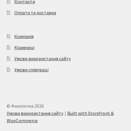
Контакти
на
Оплата та доставка
сторінці
товару
Компанія
Крамниці
Умови використання сайту
Умови співпраці
© Фиаллочка 2026
Умови використання сайту
Built with Storefront &
WooCommerce
.