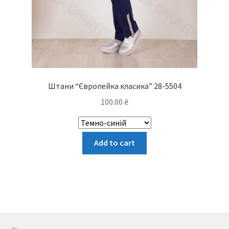
Штани “Європейка класика” 28-5504
100.00
₴
Цей
Add to cart
товар
має
кілька
варіантів.
Параметри
можна
вибрати