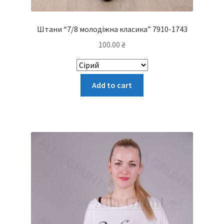
Штани “7/8 молодіжна класика” 7910-1743
100.00
₴
Цей
Add to cart
товар
має
кілька
варіантів.
Параметри
можна
вибрати
на
сторінці
товару