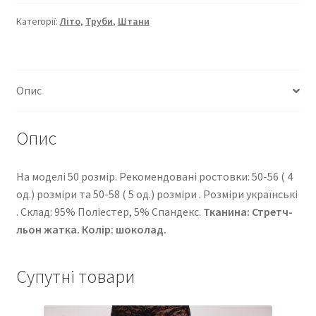
16107-
5721
Категорії:
Літо
,
Труби
,
Штани
кількість
Опис
Опис
На моделі 50 розмір. Рекомендовані ростовки: 50-56 ( 4
од.) розміри та 50-58 ( 5 од.) розміри . Розміри українські
. Cклад: 95% Поліестер, 5% Спандекс.
Тканина: Стретч-
льон жатка. Колір: шоколад.
Супутні товари