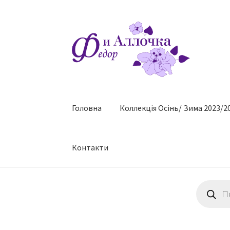
Перейти
Перейти
до
до
навігації
контенту
Головна
Коллекцiя Осінь/ Зима 2023/2
Контакти
Пошук
товарів