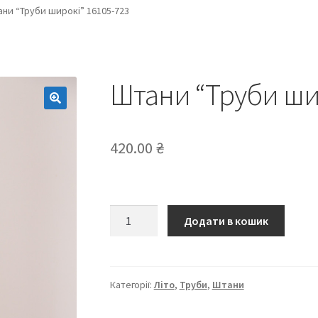
ни “Труби широкі” 16105-723
Штани “Труби ши
420.00
₴
Штани
Додати в кошик
“Труби
широкі”
16105-
723
Категорії:
Літо
,
Труби
,
Штани
кількість