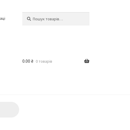
Шукати:
Шукати
аці
0.00
₴
0 товарів