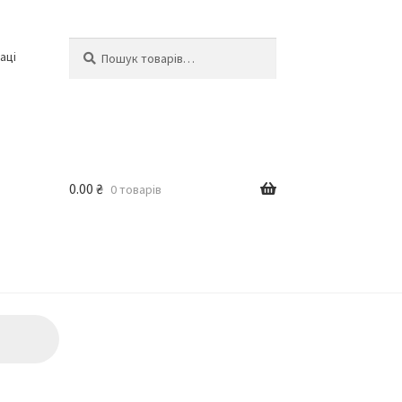
Шукати:
Шукати
аці
0.00
₴
0 товарів