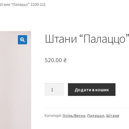
Штани “Палаццо” 2200-221
Штани “Палаццо”
520.00
₴
Штани
Додати в кошик
“Палаццо”
2200-
221
кількість
Категорії:
Осінь/Весна
,
Палаццо
,
Штани