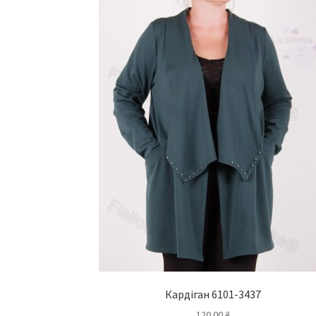
Кардіган 6101-3437
120.00
₴