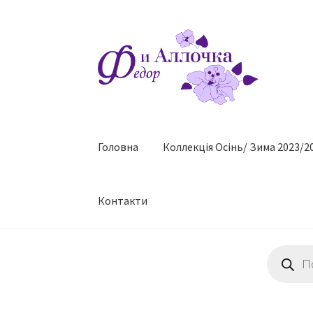
Перейти
Перейти
до
до
навігації
контенту
Головна
Коллекцiя Осінь/ Зима 2023/2
Контакти
Пошук
товарів